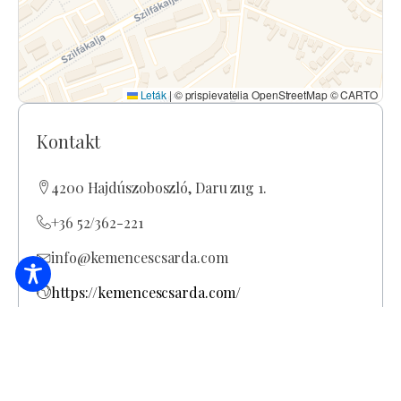
Leták
|
© prispievatelia OpenStreetMap © CARTO
Kontakt
4200 Hajdúszoboszló, Daru zug 1.
+36 52/362-221
info@kemencescsarda.com
https://kemencescsarda.com/
Otváracie hodiny
Celoročne