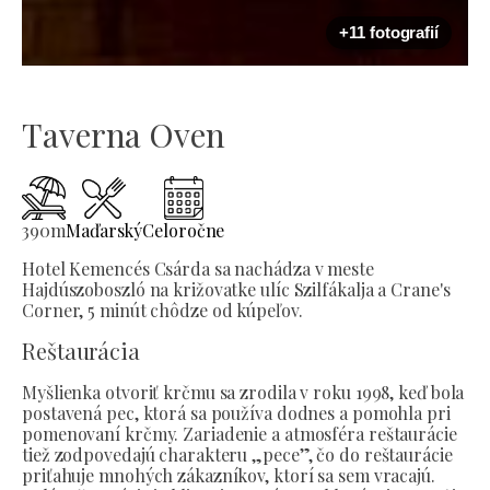
+11 fotografií
Taverna Oven
390
m
Maďarský
Celoročne
Hotel Kemencés Csárda sa nachádza v meste
Hajdúszoboszló na križovatke ulíc Szilfákalja a Crane's
Corner, 5 minút chôdze od kúpeľov.
Reštaurácia
Myšlienka otvoriť krčmu sa zrodila v roku 1998, keď bola
postavená pec, ktorá sa používa dodnes a pomohla pri
pomenovaní krčmy. Zariadenie a atmosféra reštaurácie
tiež zodpovedajú charakteru „pece”, čo do reštaurácie
priťahuje mnohých zákazníkov, ktorí sa sem vracajú.