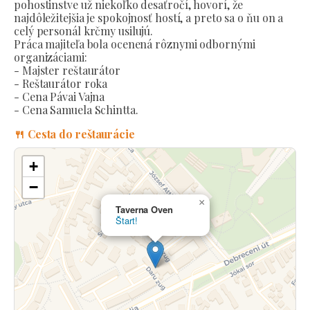
pohostinstve už niekoľko desaťročí, hovorí, že
najdôležitejšia je spokojnosť hostí, a preto sa o ňu on a
celý personál krčmy usilujú.
Práca majiteľa bola ocenená rôznymi odbornými
organizáciami:
- Majster reštaurátor
- Reštaurátor roka
- Cena Pávai Vajna
- Cena Samuela Schintta.
🍴 Cesta do reštaurácie
+
−
×
Taverna Oven
Štart!