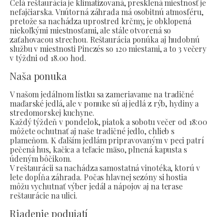
Celá reštaurácia je klimatizovaná, presklená miestnosť je
nefajčiarska. Vnútorná záhrada má osobitnú atmosféru,
pretože sa nachádza uprostred krčmy, je obklopená
niekoľkými miestnosťami, ale stále otvorená so
zaťahovacou strechou. Reštaurácia ponúka aj hudobnú
službu v miestnosti Pinczés so 120 miestami, a to 3 večery
v týždni od 18.00 hod.
Naša ponuka
V našom jedálnom lístku sa zameriavame na tradičné
maďarské jedlá, ale v ponuke sú aj jedlá z rýb, hydiny a
stredomorskej kuchyne.
Každý týždeň v pondelok, piatok a sobotu večer od 18:00
môžete ochutnať aj naše tradičné jedlo, chlieb s
plameňom. K ďalším jedlám pripravovaným v peci patrí
pečená hus, kačica a teľacie mäso, plnená kapusta s
údeným bôčikom.
V reštaurácii sa nachádza samostatná vinotéka, ktorú v
lete dopĺňa záhrada. Počas hlavnej sezóny si hostia
môžu vychutnať výber jedál a nápojov aj na terase
reštaurácie na ulici.
Riadenie podujatí