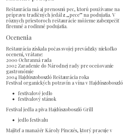
Reštaurácia má aj prenosnú pec, ktorú používame na
prípravu tradičných jedál z „pece” na podujatia. V
rôznych priestoroch reštaurácie môžeme zabezpečiť
firemné a rodinné podujatia.
Ocenenia
Reštaurácia získala počas svojej prevádzky niekoľko
ocenení, vrátane:
2000 Ochranná rada
2002 Zaradenie do Národnej rady pre oceňovanie
gastronómie
2004 Hajdúszoboszló Reštaurácia roka
Festival organických potravín a vína v Hajdúszoboszló
festivalové jedlo
festivalový stánok
Festival jedla a piva Hajdúszoboszló Grill
jedlo festivalu
Majiteľ a manažér Károly Pinczés, ktorý pracuje v