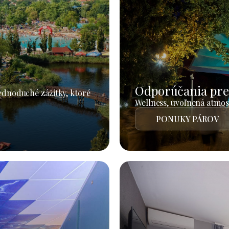
Odporúčania pre
jednoduché zážitky, ktoré
Wellness, uvoľnená atmosf
PONUKY PÁROV