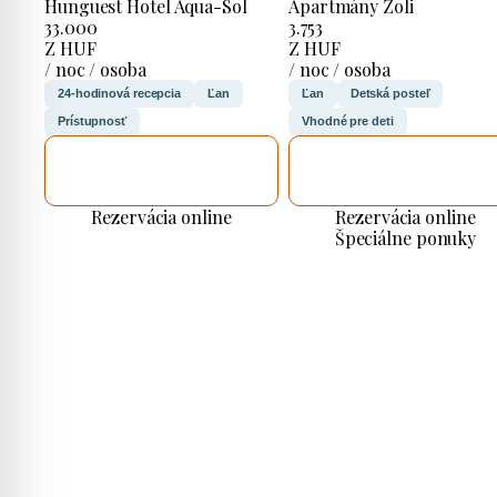
Hunguest Hotel Aqua-Sol
Apartmány Zoli
33.000
3.753
Z HUF
Z HUF
/ noc / osoba
/ noc / osoba
24-hodinová recepcia
Ľan
Ľan
Detská posteľ
Prístupnosť
Vhodné pre deti
SKONTROLUJEM
SKONTROLUJEM
TO
TO
Rezervácia online
Rezervácia online
Špeciálne ponuky