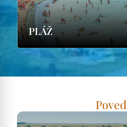
PLÁŽ
Poved