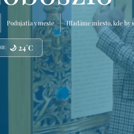
Podujatia v meste
Hľadáme miesto, kde by 
🌙 24°C
IE: