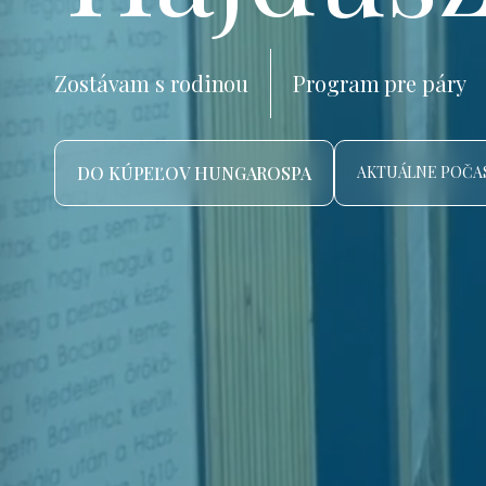
Zostávam s rodinou
Program pre páry
DO KÚPEĽOV HUNGAROSPA
AKTUÁLNE POČAS