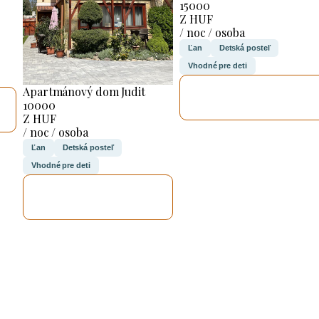
15000
Z HUF
/ noc / osoba
Ľan
Detská posteľ
Vhodné pre deti
SKONTROLUJEM
Apartmánový dom Judit
TO
10000
Z HUF
/ noc / osoba
Ľan
Detská posteľ
Vhodné pre deti
SKONTROLUJEM
TO