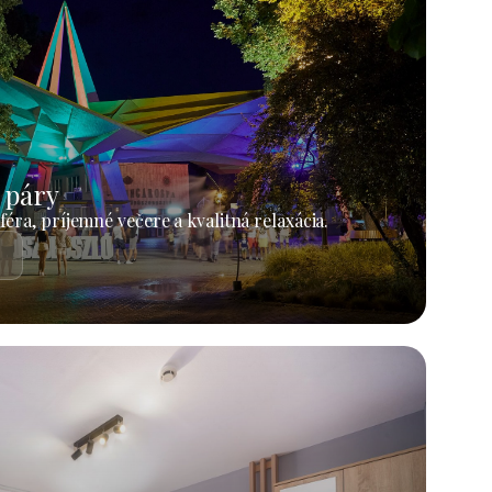
 páry
éra, príjemné večere a kvalitná relaxácia.