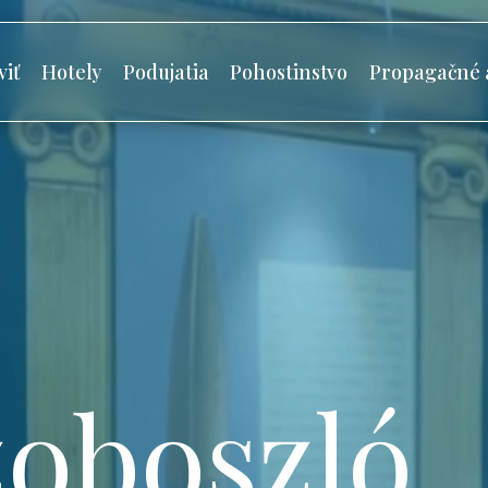
viť
Hotely
Podujatia
Pohostinstvo
Propagačné 
oboszló