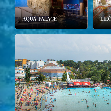
AQUA-PALACE
LIE