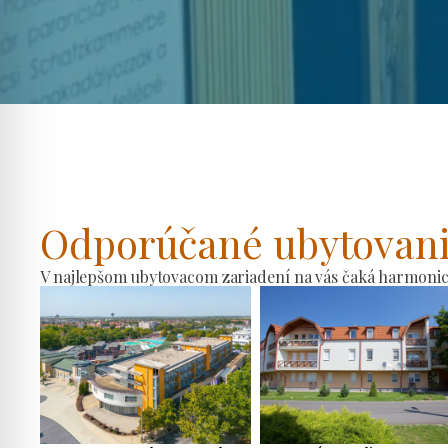
Odporúčané ubytovan
V najlepšom ubytovacom zariadení na vás čaká harmonické