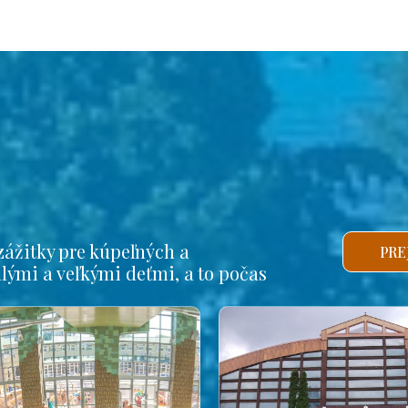
ážitky pre kúpeľných a
PRE
alými a veľkými deťmi, a to počas