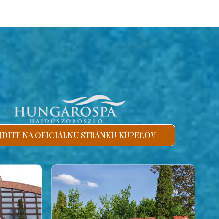
JDITE NA OFICIÁLNU STRÁNKU KÚPEĽOV