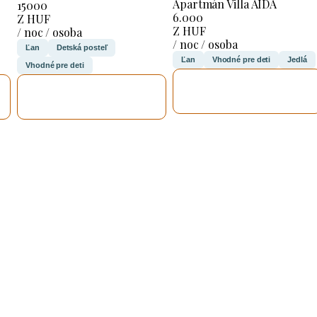
Apartmán Villa AIDA
15000
6.000
Z HUF
Z HUF
/ noc / osoba
/ noc / osoba
Ľan
Detská posteľ
Ľan
Vhodné pre deti
Jedlá
Vhodné pre deti
SKONTROLUJEM
SKONTROLUJEM
TO
TO