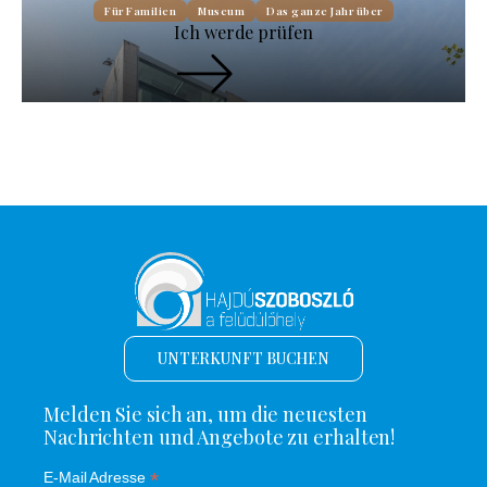
Für Familien
Museum
Das ganze Jahr über
Ich werde prüfen
UNTERKUNFT BUCHEN
Melden Sie sich an, um die neuesten
Nachrichten und Angebote zu erhalten!
*
E-Mail Adresse