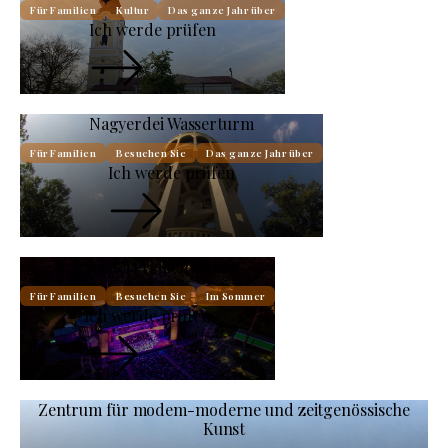
Für Familien
Kultur
Das ganze Jahr über
Ich werde prüfen
Nagyerdei Wasserturm
Für Familien
Besuchen Sie
Das ganze Jahr über
Ich werde prüfen
Nagyerdei Freilichtbühne
Für Familien
Besuchen Sie
Im Sommer
Ich werde prüfen
Zentrum für modem-moderne und zeitgenössische
Kunst