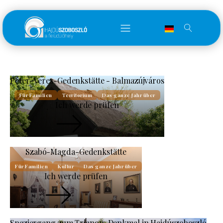
Péter-Veres-Gedenkstätte - Balmazújváros
Für Familien
Territorium
Das ganze Jahr über
Ich werde prüfen
Szabó-Magda-Gedenkstätte
Für Familien
Kultur
Das ganze Jahr über
Ich werde prüfen
Spaziergang zum Trianon-Denkmal in Hajdúszoboszló