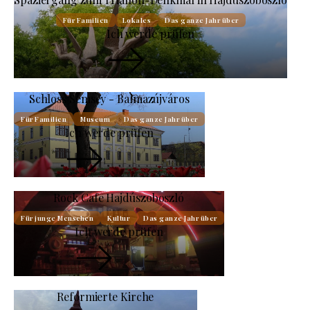
Für Familien
Lokales
Das ganze Jahr über
Ich werde prüfen
Schloss Semsey - Balmazújváros
Für Familien
Museum
Das ganze Jahr über
Ich werde prüfen
Rock Cafe Hajdúszoboszló
Für junge Menschen
Kultur
Das ganze Jahr über
Ich werde prüfen
Reformierte Kirche