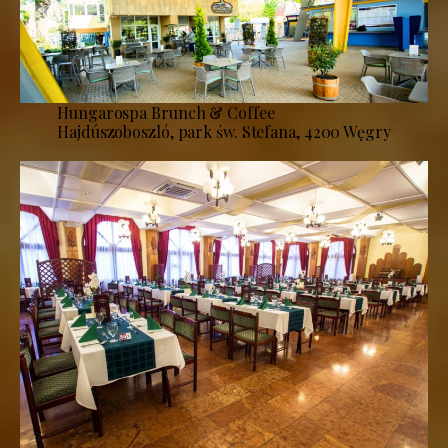
Hungarospa Brunch & Coffee
Hajdúszoboszló, park św. Stefana, 4200 Węgry