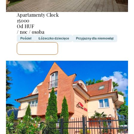
Apartamenty Clock
15000
Od HUF
/ noc / osoba
Pościel
Łóżeczko dziecięce
Przyjazny dla niemowląt
SPRAWDZĘ