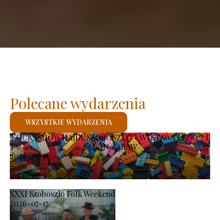
Polecane wydarzenia
WSZYSTKIE WYDARZENIA
KOCKASHOW HAJDÚSZOBOSZLÓ – WYSTAWA LEGO® I
SALON ZABAW
2026-07-11
-
2026-08-23
XXXI Szoboszlo Folk Weekend
2026-07-17
-