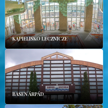
KĄPIELISKO LECZNICZE
BASEN ÁRPÁD