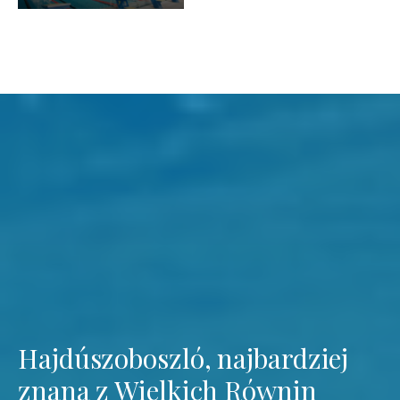
Hajdúszoboszló, najbardziej
znana z Wielkich Równin