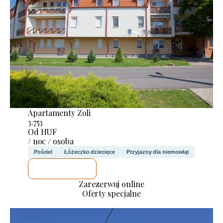
Apartamenty Zoli
3.753
Od HUF
/ noc / osoba
Pościel
Łóżeczko dziecięce
Przyjazny dla niemowląt
SPRAWDZĘ
Zarezerwuj online
Oferty specjalne