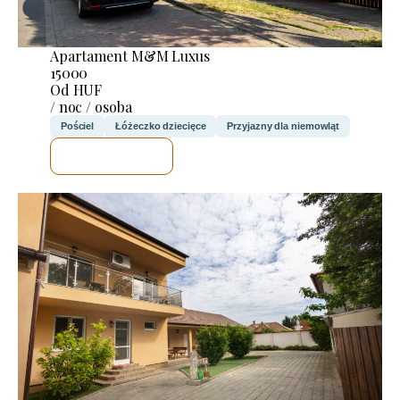
Apartament M&M Luxus
15000
Od HUF
/ noc / osoba
Pościel
Łóżeczko dziecięce
Przyjazny dla niemowląt
SPRAWDZĘ