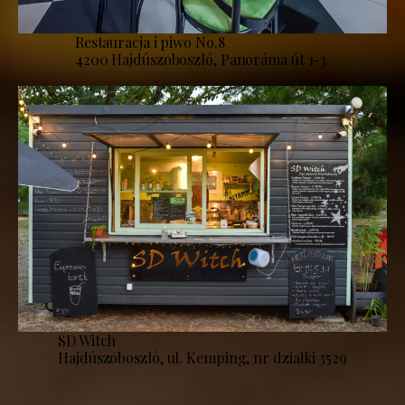
Restauracja i piwo No.8
4200 Hajdúszoboszló, Panoráma út 1-3.
SD Witch
Hajdúszoboszló, ul. Kemping, nr działki 3529