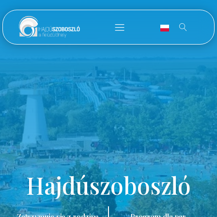
Hajdúszoboszló
Zatrzymuję się z rodziną.
Program dla par