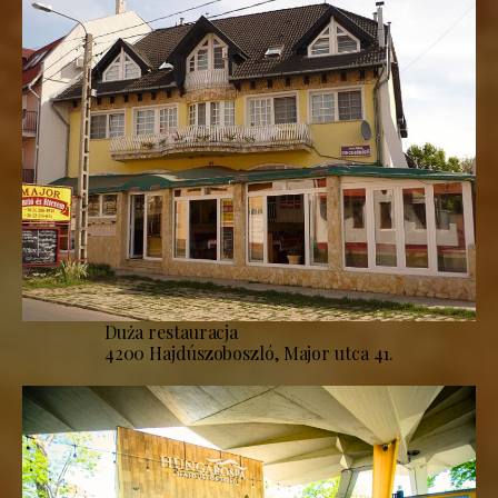
Duża restauracja
4200 Hajdúszoboszló, Major utca 41.