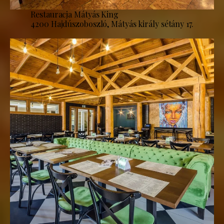
Restauracja Mátyás King
4200 Hajdúszoboszló, Mátyás király sétány 17.