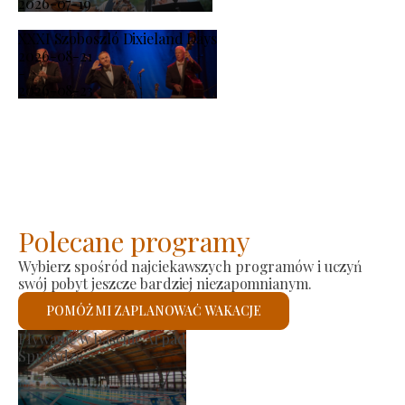
2026-07-19
XXXI Szoboszló Dixieland Days
2026-08-21
-
2026-08-23
Polecane programy
Wybierz spośród najciekawszych programów i uczyń
swój pobyt jeszcze bardziej niezapomnianym.
POMÓŻ MI ZAPLANOWAĆ WAKACJE
Rynek producenta
Sprawdzę