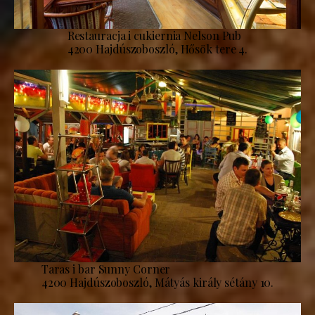
Restauracja i cukiernia Nelson Pub
4200 Hajdúszoboszló, Hősök tere 4.
Taras i bar Sunny Corner
4200 Hajdúszoboszló, Mátyás király sétány 10.