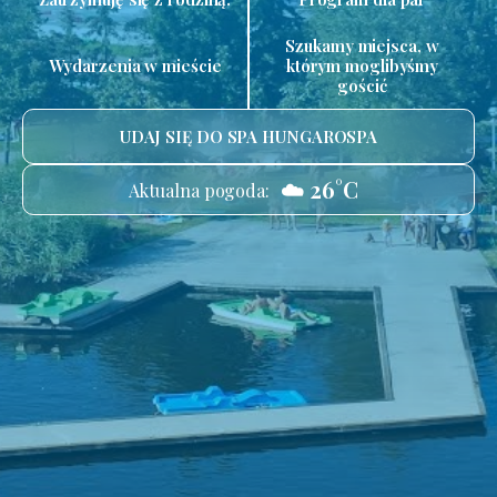
Szukamy miejsca, w
Wydarzenia w mieście
którym moglibyśmy
gościć
UDAJ SIĘ DO SPA HUNGAROSPA
☁️ 26°C
Aktualna pogoda: