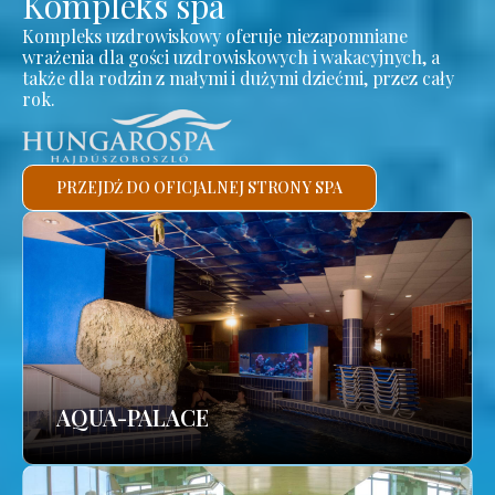
Kompleks spa
Kompleks uzdrowiskowy oferuje niezapomniane
wrażenia dla gości uzdrowiskowych i wakacyjnych, a
także dla rodzin z małymi i dużymi dziećmi, przez cały
rok.
PRZEJDŹ DO OFICJALNEJ STRONY SPA
AQUA-PALACE