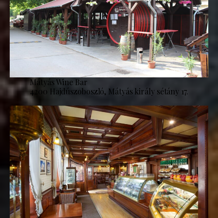
Mátyás Wine Bar
4200 Hajdúszoboszló, Mátyás király sétány 17.