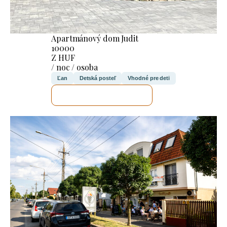
Apartmánový dom Judit
10000
Z HUF
/ noc / osoba
Ľan
Detská posteľ
Vhodné pre deti
SKONTROLUJEM TO