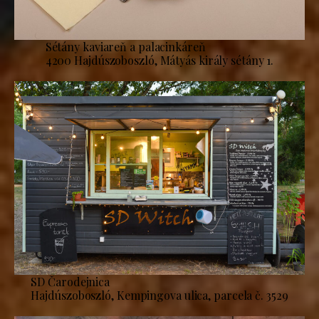
Sétány kaviareň a palacinkáreň
4200 Hajdúszoboszló, Mátyás király sétány 1.
SD Čarodejnica
Hajdúszoboszló, Kempingova ulica, parcela č. 3529