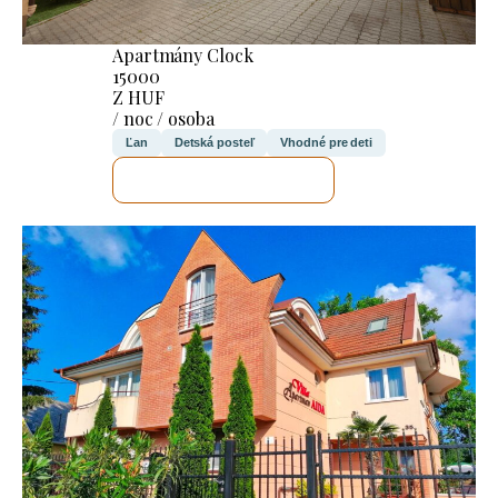
Apartmány Clock
15000
Z HUF
/ noc / osoba
Ľan
Detská posteľ
Vhodné pre deti
SKONTROLUJEM TO