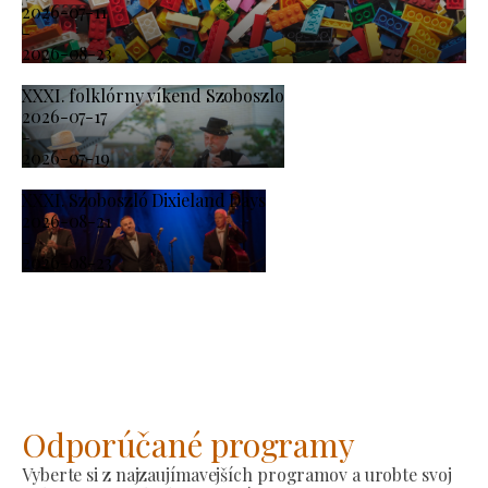
2026-07-11
-
2026-08-23
XXXI. folklórny víkend Szoboszlo
2026-07-17
-
2026-07-19
XXXI. Szoboszló Dixieland Days
2026-08-21
-
2026-08-23
Odporúčané programy
Vyberte si z najzaujímavejších programov a urobte svoj