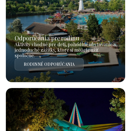
Odporúčania pre rodinu
Aktivity vhodné pre deti, pohodlné ubytovanie a
jednoduché zážitky, ktoré si môžete užiť
spoločne.
RODINNÉ ODPORÚČANIA