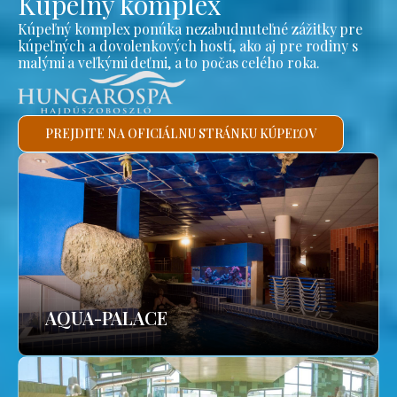
Kúpeľný komplex
Kúpeľný komplex ponúka nezabudnuteľné zážitky pre
kúpeľných a dovolenkových hostí, ako aj pre rodiny s
malými a veľkými deťmi, a to počas celého roka.
PREJDITE NA OFICIÁLNU STRÁNKU KÚPEĽOV
AQUA-PALACE