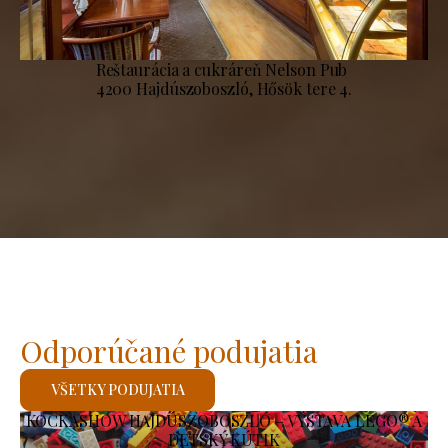
Reštaurácia a cukráreň Nelson Pub
4200 Hajdúszoboszló, Hősök tere 4.
Odporúčané podujatia
VŠETKY PODUJATIA
KOCKASHOW HAJDÚSZOBOSZLÓ – VÝSTAVA LEGO® A
DETSKÝ KÚTIK