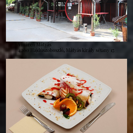
Vináreň Mátyás
4200 Hajdúszoboszló, Mátyás király sétány 17.