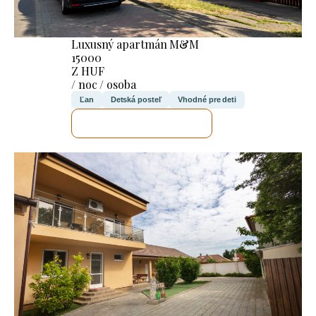
Luxusný apartmán M&M
15000
Z HUF
/ noc / osoba
Ľan
Detská posteľ
Vhodné pre deti
SKONTROLUJEM TO