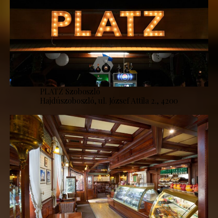
PLATZ Szoboszló
Hajdúszoboszló, ul. József Attila 2., 4200