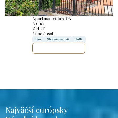
Apartmán Villa AIDA
6.000
Z HUF
/ noc / osoba
Ľan
Vhodné pre deti
Jedlá
SKONTROLUJEM TO
Najväčší európsky