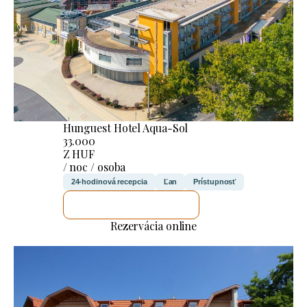
Hunguest Hotel Aqua-Sol
33.000
Z HUF
/ noc / osoba
24-hodinová recepcia
Ľan
Prístupnosť
SKONTROLUJEM TO
Rezervácia online