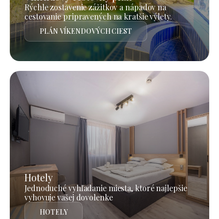
Rýchle zostavenie zážitkov a nápadov na
cestovanie pripravených na kratšie výlety.
PLÁN VÍKENDOVÝCH CIEST
Hotely
Jednoduché vyhľadanie miesta, ktoré najlepšie
vyhovuje vašej dovolenke
HOTELY