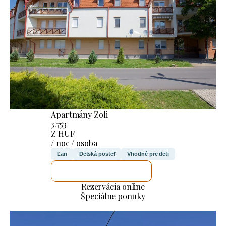
Apartmány Zoli
3.753
Z HUF
/ noc / osoba
Ľan
Detská posteľ
Vhodné pre deti
SKONTROLUJEM TO
Rezervácia online
Špeciálne ponuky