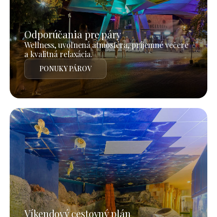
Odporúčania pre páry
Wellness, uvoľnená atmosféra, príjemné večere
a kvalitná relaxácia.
PONUKY PÁROV
Víkendový cestovný plán