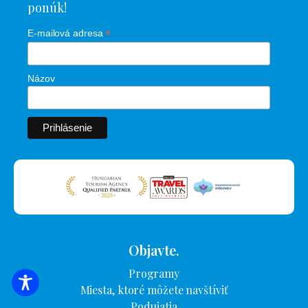
ponúk!
*
E-mailová adresa
Názov
Objavte.
Programy
VYHĽADÁVANIE UBYTOVANIA
Miesta, ktoré môžete navštíviť
Podujatia