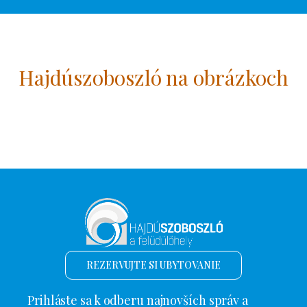
Hajdúszoboszló na obrázkoch
REZERVUJTE SI UBYTOVANIE
Prihláste sa k odberu najnovších správ a