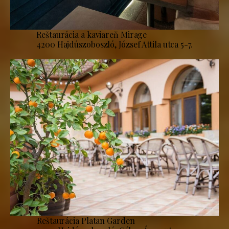
Reštaurácia a kaviareň Mirage
4200 Hajdúszoboszló, József Attila utca 5-7.
Reštaurácia Platan Garden