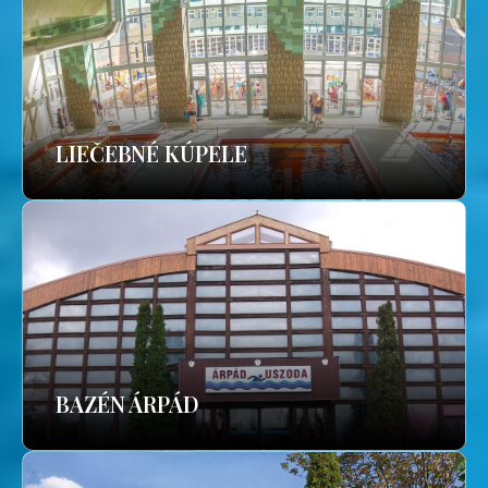
LIEČEBNÉ KÚPELE
BAZÉN ÁRPÁD