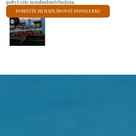
pobyt ešte nezabudnuteľnejším.
POMÔŽTE MI NAPLÁNOVAŤ DOVOLENKU
Rímskokatolícky kostol svätého Lászlóa
Skontrolujem to