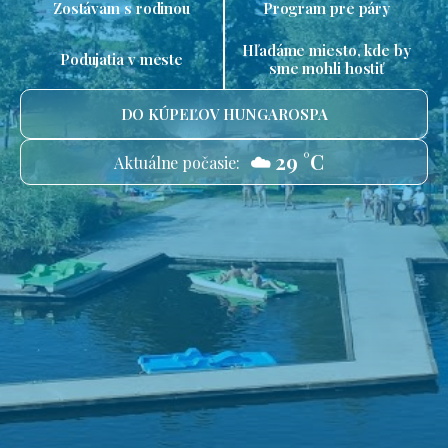
Zostávam s rodinou
Program pre páry
Hľadáme miesto, kde by
Podujatia v meste
sme mohli hostiť
DO KÚPEĽOV HUNGAROSPA
☁️ 29 °C
Aktuálne počasie: