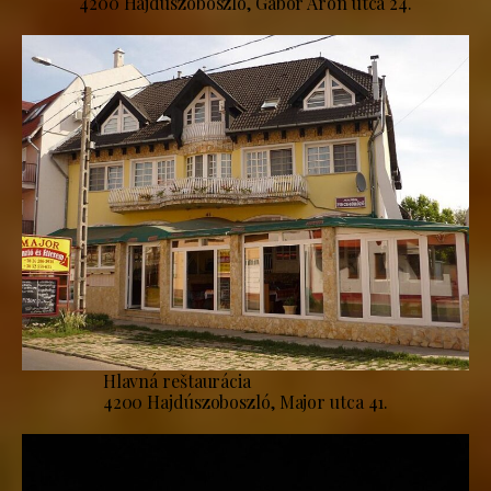
4200 Hajdúszoboszló, Gábor Áron utca 24.
Hlavná reštaurácia
4200 Hajdúszoboszló, Major utca 41.