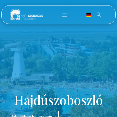
Hajdúszoboszló
Ich wohne bei meiner