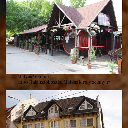
Mátyás Weinbar
4200 Hajdúszoboszló, Mátyás király sétány 17.