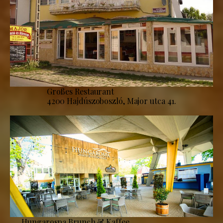
Großes Restaurant
4200 Hajdúszoboszló, Major utca 41.
Hungarospa Brunch & Kaffee