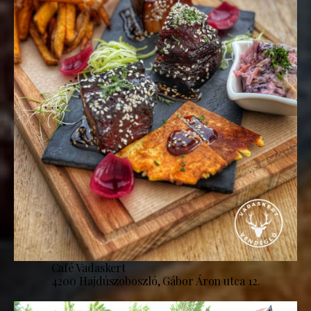
Café Vadaskert
4200 Hajdúszoboszló, Gábor Áron utca 12.