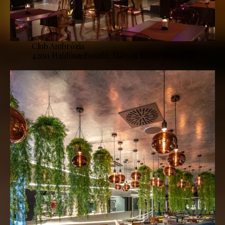
Club Ambrózia
4200 Hajdúszoboszló, Mátyás király sétány 8.