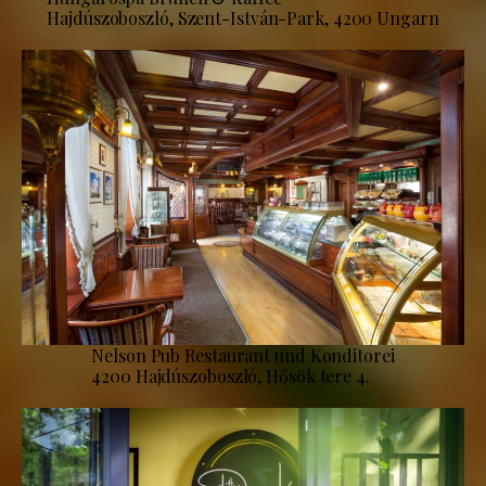
Hajdúszoboszló, Szent-István-Park, 4200 Ungarn
Nelson Pub Restaurant und Konditorei
4200 Hajdúszoboszló, Hősök tere 4.