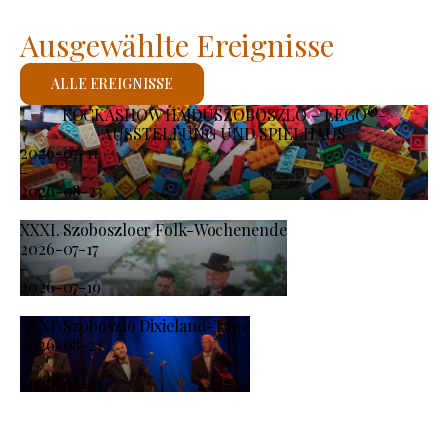
Ausgewählte Ereignisse
ALLE EREIGNISSE
KOCKASHOW HAJDÚSZOBOSZLÓ – LEGO®-
AUSSTELLUNG UND SPIELHAUS
2026-07-11
-
2026-08-23
XXXI. Szoboszloer Folk-Wochenende
2026-07-17
-
2026-07-19
XXXI. Szoboszló Dixieland-Tage
2026-08-21
-
2026-08-23