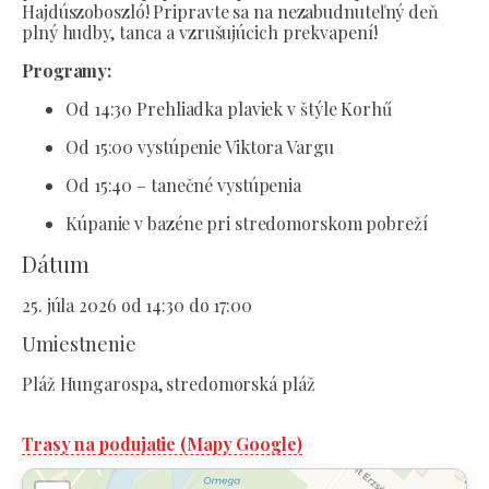
Hajdúszoboszló! Pripravte sa na nezabudnuteľný deň
plný hudby, tanca a vzrušujúcich prekvapení!
Programy:
Od 14:30 Prehliadka plaviek v štýle Korhű
Od 15:00 vystúpenie Viktora Vargu
Od 15:40 – tanečné vystúpenia
Kúpanie v bazéne pri stredomorskom pobreží
Dátum
25. júla 2026 od 14:30 do 17:00
Umiestnenie
Pláž Hungarospa, stredomorská pláž
Trasy na podujatie (Mapy Google)