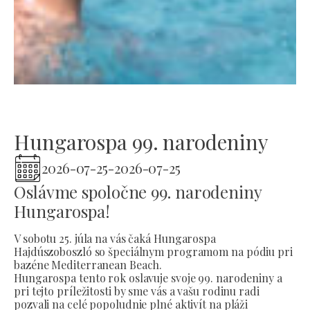
Hungarospa 99. narodeniny
2026-07-25
-
2026-07-25
Oslávme spoločne 99. narodeniny
Hungarospa!
V sobotu 25. júla na vás čaká Hungarospa
Hajdúszoboszló so špeciálnym programom na pódiu pri
bazéne Mediterranean Beach.
Hungarospa tento rok oslavuje svoje 99. narodeniny a
pri tejto príležitosti by sme vás a vašu rodinu radi
pozvali na celé popoludnie plné aktivít na pláži