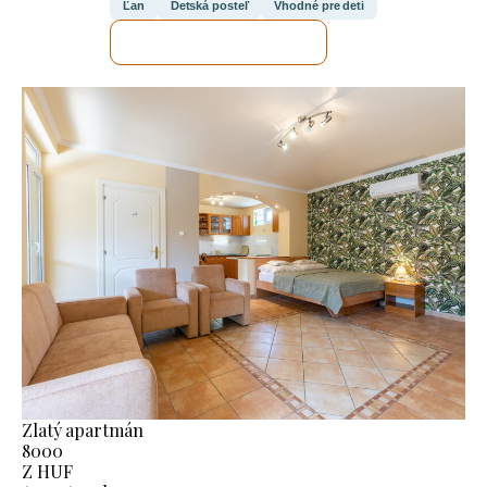
Ľan
Detská posteľ
Vhodné pre deti
SKONTROLUJEM TO
Zlatý apartmán
8000
Z HUF