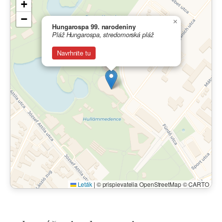
+
−
×
Hungarospa 99. narodeniny
Pláž Hungarospa, stredomorská pláž
Navrhnite tu
Leták
|
© prispievatelia OpenStreetMap © CARTO