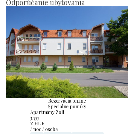
Odporúčanie ubytovania
Rezervácia online
Špeciálne ponuky
Apartmány Zoli
3.753
Z HUF
/ noc / osoba