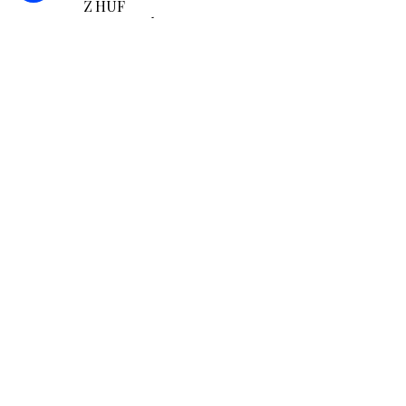
Z HUF
/ noc / osoba
24-hodinová recepcia
Ľan
Prístupnosť
SKONTROLUJEM TO