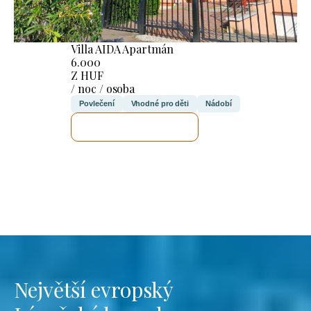
Villa AIDA Apartmán
6.000
Z HUF
/ noc / osoba
Povlečení
Vhodné pro děti
Nádobí
ZKONTROLUJI TO
Největší evropský