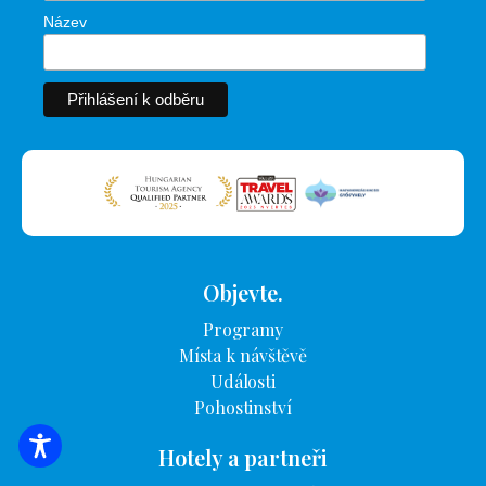
Název
Objevte.
Programy
Místa k návštěvě
Události
Pohostinství
Hotely a partneři
VYHLEDÁVÁNÍ UBYTOVÁNÍ