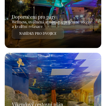
Doporučení pro páry
Wellness, uvolněná atmosféra, příjemné večeře
a kvalitní relaxace.
NABÍDKY PRO DVOJICE
Víkendový cestovní plán