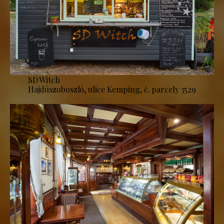
SD Witch
Hajdúszoboszló, ulice Kemping, č. parcely 3529