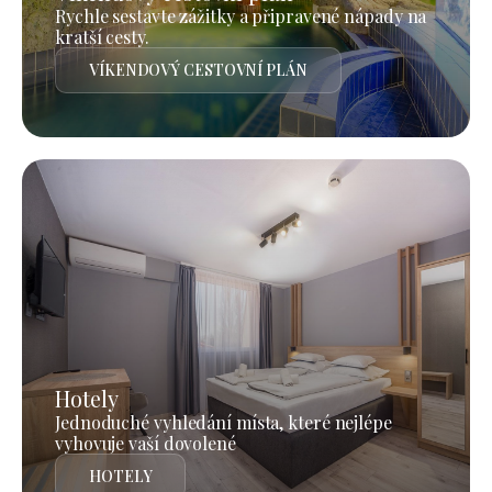
Rychle sestavte zážitky a připravené nápady na
kratší cesty.
VÍKENDOVÝ CESTOVNÍ PLÁN
Hotely
Jednoduché vyhledání místa, které nejlépe
vyhovuje vaší dovolené
HOTELY