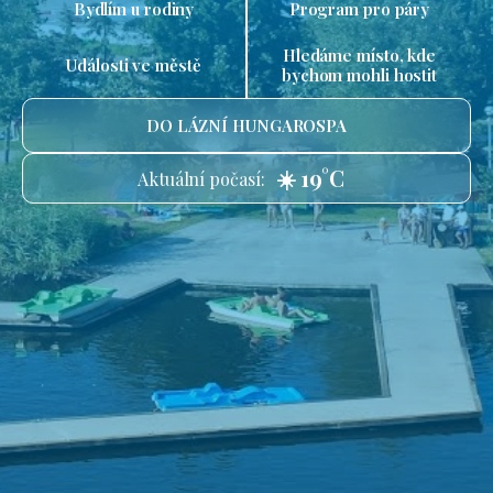
Bydlím u rodiny
Program pro páry
Hledáme místo, kde
Události ve městě
bychom mohli hostit
DO LÁZNÍ HUNGAROSPA
☀️ 19°C
Aktuální počasí: