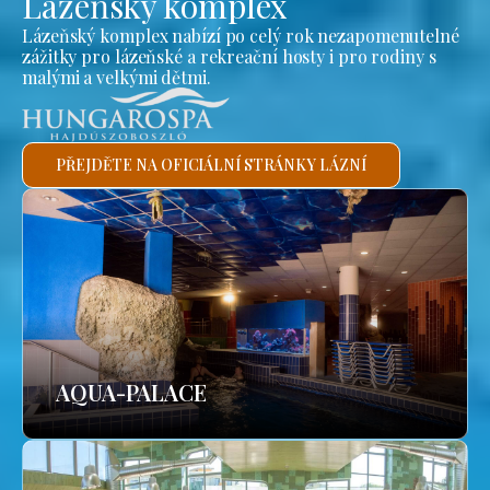
Lázeňský komplex
Lázeňský komplex nabízí po celý rok nezapomenutelné
zážitky pro lázeňské a rekreační hosty i pro rodiny s
malými a velkými dětmi.
PŘEJDĚTE NA OFICIÁLNÍ STRÁNKY LÁZNÍ
AQUA-PALACE