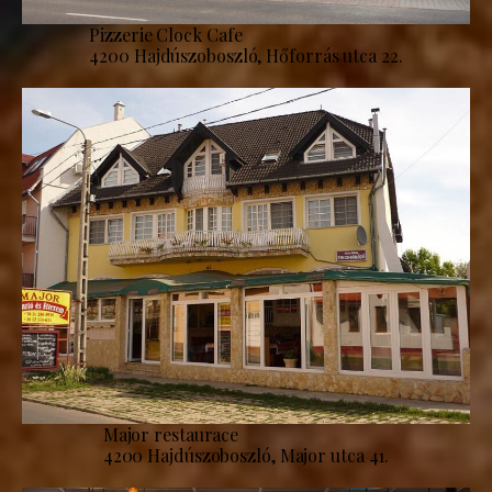
Pizzerie Clock Cafe
4200 Hajdúszoboszló, Hőforrás utca 22.
Major restaurace
4200 Hajdúszoboszló, Major utca 41.