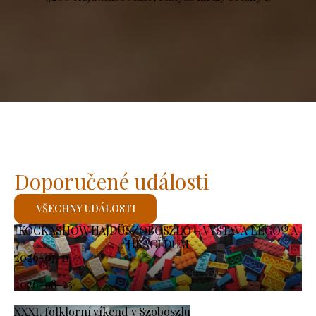
Doporučené události
VŠECHNY UDÁLOSTI
KOCKASHOW HAJDÚSZOBOSZLÓ – VÝSTAVA LEGO® A
HRACÍ DŮM
2026-07-11
-
2026-08-23
XXXI. folklorní víkend v Szoboszlu