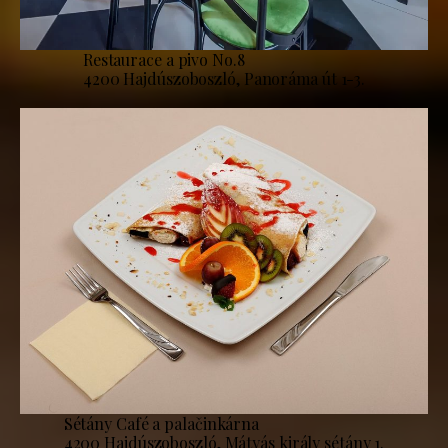
Restaurace a pivo No.8
4200 Hajdúszoboszló, Panoráma út 1-3.
Sétány Café a palačinkárna
4200 Hajdúszoboszló, Mátyás király sétány 1.