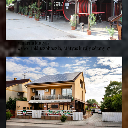
Vinárna Mátyás
4200 Hajdúszoboszló, Mátyás király sétány 17.