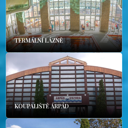
TERMÁLNÍ LÁZNĚ
KOUPALIŠTĚ ÁRPÁD