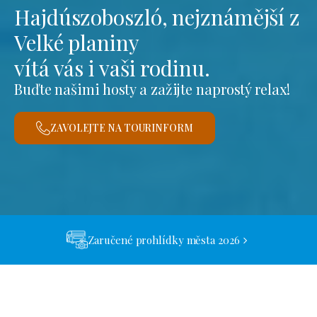
Hajdúszoboszló, nejznámější z
Velké planiny
vítá vás i vaši rodinu.
Buďte našimi hosty a zažijte naprostý relax!
ZAVOLEJTE NA TOURINFORM
Zaručené prohlídky města 2026