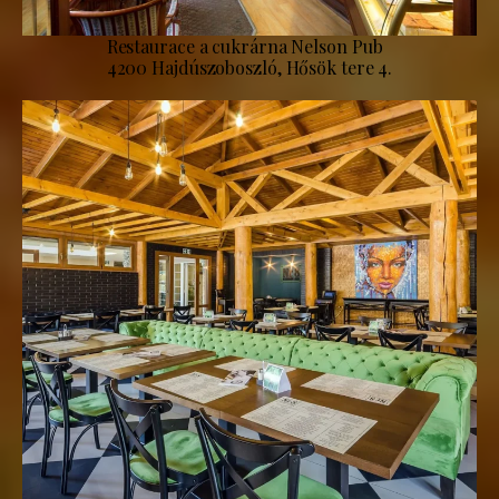
Restaurace a cukrárna Nelson Pub
4200 Hajdúszoboszló, Hősök tere 4.