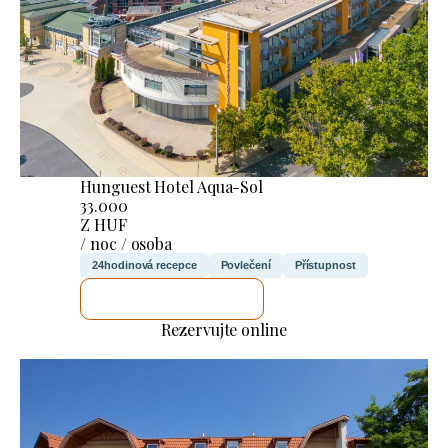
Hunguest Hotel Aqua-Sol
33.000
Z HUF
/ noc / osoba
24hodinová recepce
Povlečení
Přístupnost
ZKONTROLUJI TO
Rezervujte online