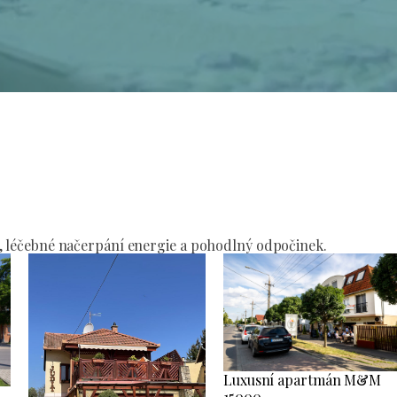
í
, léčebné načerpání energie a pohodlný odpočinek.
Luxusní apartmán M&M
15000