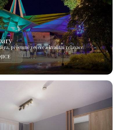
páry
éra, příjemné večeře a kvalitní relaxace.
JICE