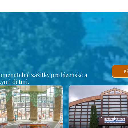
P
omenutelné zážitky pro lázeňské a
lkými dětmi.