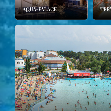
AQUA-PALACE
TER