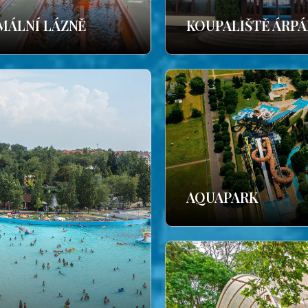
MÁLNÍ LÁZNĚ
KOUPALIŠTĚ ÁRP
AQUAPARK