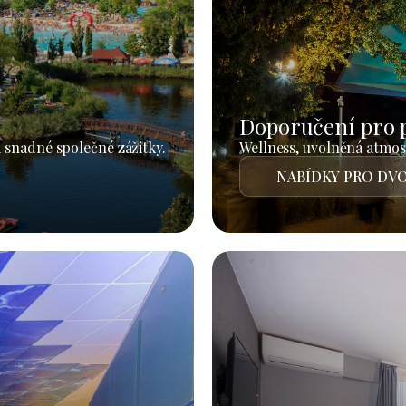
Doporučení pro 
 snadné společné zážitky.
Wellness, uvolněná atmosf
NABÍDKY PRO DVO