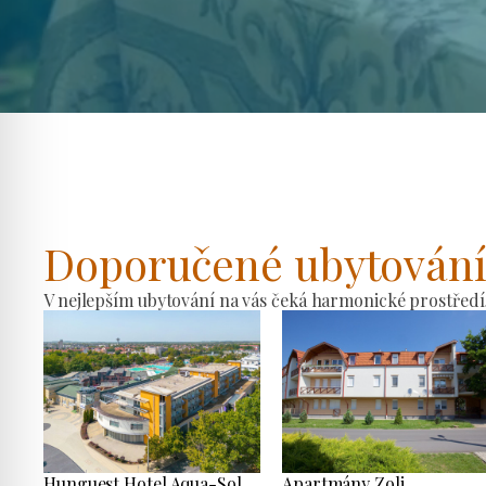
Doporučené ubytován
V nejlepším ubytování na vás čeká harmonické prostředí
Hunguest Hotel Aqua-Sol
Apartmány Zoli