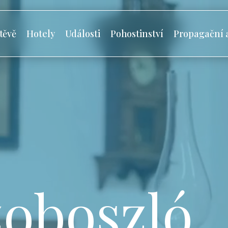
těvě
Hotely
Události
Pohostinství
Propagační 
oboszló