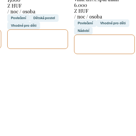
6.000
Z HUF
Z HUF
/ noc / osoba
/ noc / osoba
Povlečení
Dětská postel
Povlečení
Vhodné pro děti
Vhodné pro děti
Nádobí
ZKONTROLUJI
ZKONTROLUJI
TO
TO