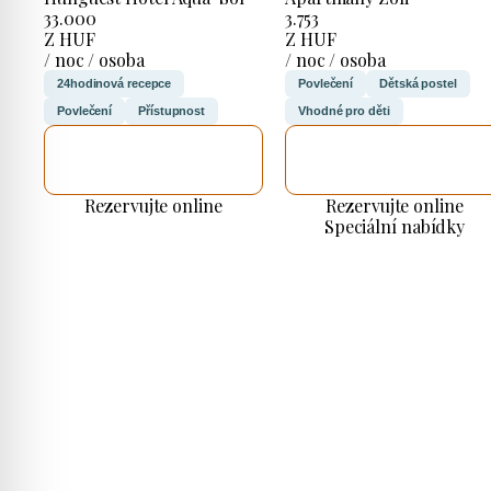
33.000
3.753
Z HUF
Z HUF
/ noc / osoba
/ noc / osoba
24hodinová recepce
Povlečení
Dětská postel
Povlečení
Přístupnost
Vhodné pro děti
ZKONTROLUJI
ZKONTROLUJI
TO
TO
Rezervujte online
Rezervujte online
Speciální nabídky