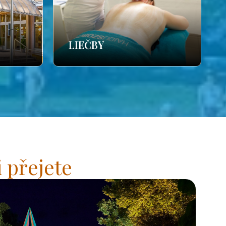
LIEČBY
 přejete