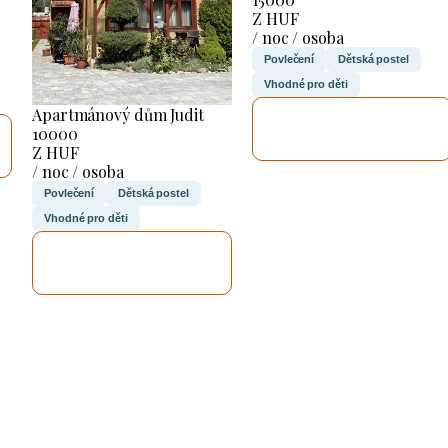
Z HUF
/ noc / osoba
Povlečení
Dětská postel
Vhodné pro děti
Apartmánový dům Judit
ZKONTROLUJI
10000
TO
Z HUF
/ noc / osoba
Povlečení
Dětská postel
Vhodné pro děti
ZKONTROLUJI
TO