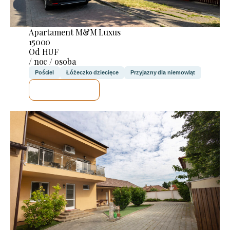
Apartament M&M Luxus
15000
Od HUF
/ noc / osoba
Pościel
Łóżeczko dziecięce
Przyjazny dla niemowląt
SPRAWDZĘ