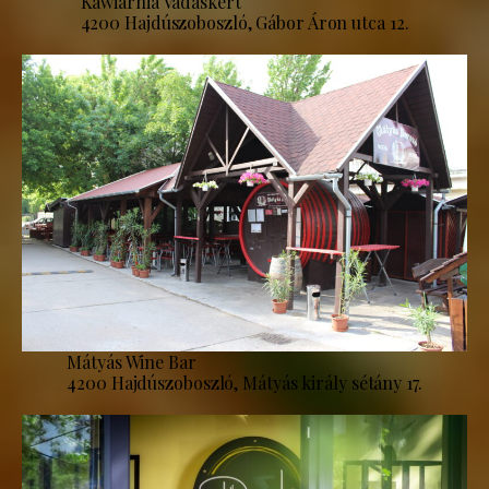
Kawiarnia Vadaskert
4200 Hajdúszoboszló, Gábor Áron utca 12.
Mátyás Wine Bar
4200 Hajdúszoboszló, Mátyás király sétány 17.