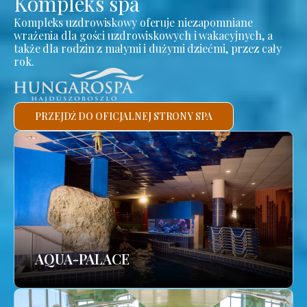
Kompleks spa
Kompleks uzdrowiskowy oferuje niezapomniane
wrażenia dla gości uzdrowiskowych i wakacyjnych, a
także dla rodzin z małymi i dużymi dziećmi, przez cały
rok.
PRZEJDŹ DO OFICJALNEJ STRONY SPA
AQUA-PALACE