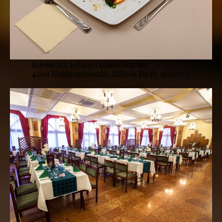
Kawiarnia Sétány i naleśnikarnia
4200 Hajdúszoboszló, Mátyás király sétány 1.