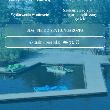
Szukamy miejsca, w
Wydarzenia w mieście
którym moglibyśmy
gościć
UDAJ SIĘ DO SPA HUNGAROSPA
☁️ 32°C
Aktualna pogoda: