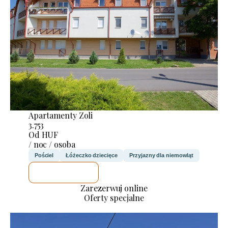
Apartamenty Zoli
3.753
Od HUF
/ noc / osoba
Pościel
Łóżeczko dziecięce
Przyjazny dla niemowląt
SPRAWDZĘ
Zarezerwuj online
Oferty specjalne