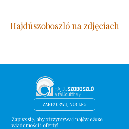
Hajdúszoboszló na zdjęciach
ZAREZERWUJ NOCLEG
Zapisz się, aby otrzymywać najświeższe
wiadomości i oferty!