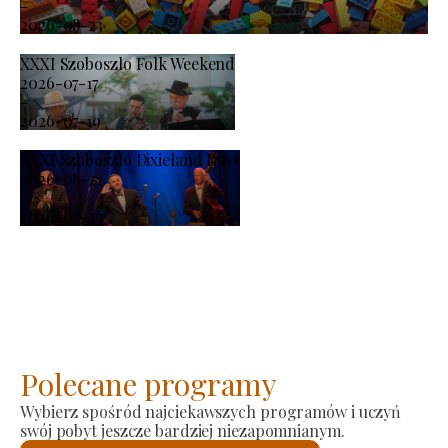
-
2026-08-23
XXXI Szoboszlo Folk Weekend
2026-07-17
-
2026-07-19
XXXI Szoboszló Dixieland Days
2026-08-21
-
2026-08-23
Polecane programy
Wybierz spośród najciekawszych programów i uczyń
swój pobyt jeszcze bardziej niezapomnianym.