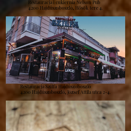
Restauracja i cukiernia Nelson Pub
4200 Hajdúszoboszló, Hősök tere 4.
Restauracja Szilfa Hajdúszoboszló
4200 Hajdúszoboszló, József Attila utca 2-4.