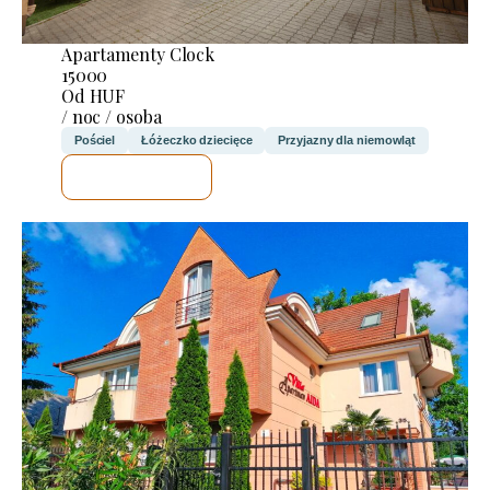
Apartamenty Clock
15000
Od HUF
/ noc / osoba
Pościel
Łóżeczko dziecięce
Przyjazny dla niemowląt
SPRAWDZĘ