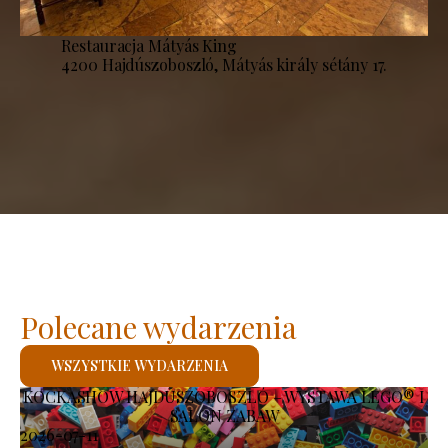
Restauracja Mátyás King
4200 Hajdúszoboszló, Mátyás király sétány 17.
Polecane wydarzenia
WSZYSTKIE WYDARZENIA
KOCKASHOW HAJDÚSZOBOSZLÓ – WYSTAWA LEGO® I
SALON ZABAW
2026-07-11