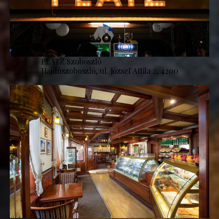
PLATZ Szoboszló
Hajdúszoboszló, ul. József Attila 2, 4200