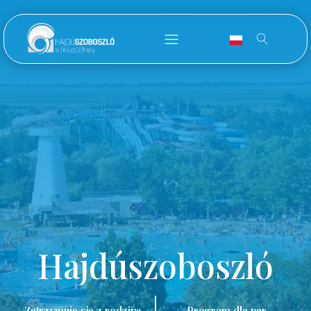
Hajdúszoboszló
Zatrzymuję się z rodziną.
Program dla par