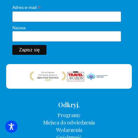
*
Adres e-mail
Nazwa
Odkryj.
Programy
Miejsca do odwiedzenia
WYSZUKIWANIE ZAKWATEROWANIA
Wydarzenia
Gościnność