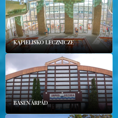
KĄPIELISKO LECZNICZE
BASEN ÁRPÁD