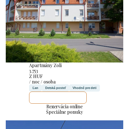
Apartmány Zoli
3.753
Z HUF
/ noc / osoba
Ľan
Detská posteľ
Vhodné pre deti
SKONTROLUJEM TO
Rezervácia online
Špeciálne ponuky