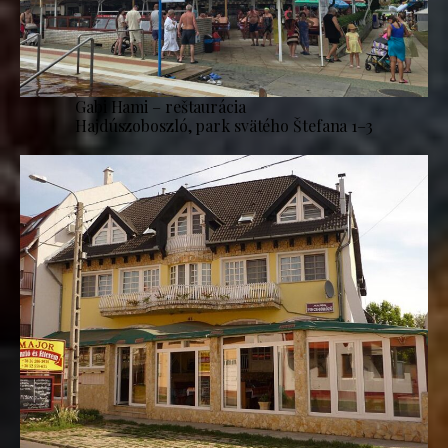
Gabi Hami – reštaurácia
Hajdúszoboszló, park svätého Štefana 1–3