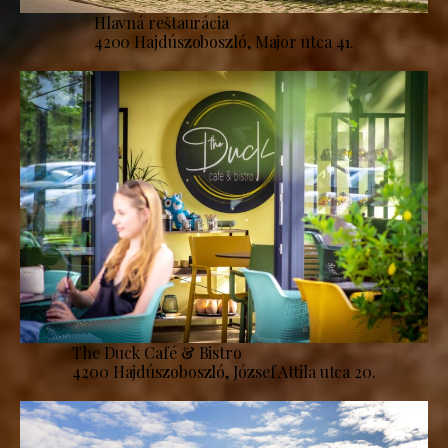
Hlavná reštaurácia
4200 Hajdúszoboszló, Major utca 41.
The Duck Café & Bistro
4200 Hajdúszoboszló, József Attila utca 20.