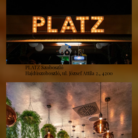
PLATZ Szoboszló
Hajdúszoboszló, ul. József Attila 2., 4200