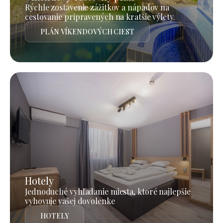
Rýchle zostavenie zážitkov a nápadov na
cestovanie pripravených na kratšie výlety.
PLÁN VÍKENDOVÝCH CIEST
Hotely
Jednoduché vyhľadanie miesta, ktoré najlepšie
vyhovuje vašej dovolenke
HOTELY