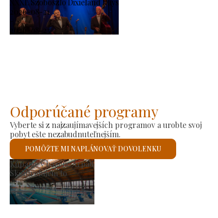
XXXI. Szoboszló Dixieland Days
2026-08-21
-
2026-08-23
Odporúčané programy
Vyberte si z najzaujímavejších programov a urobte svoj
pobyt ešte nezabudnuteľnejším.
POMÔŽTE MI NAPLÁNOVAŤ DOVOLENKU
Trh výrobcov
Skontrolujem to