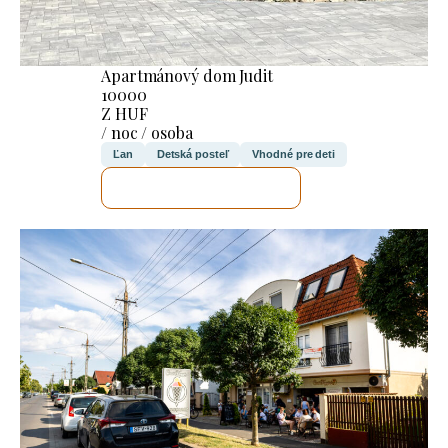
Apartmánový dom Judit
10000
Z HUF
/ noc / osoba
Ľan
Detská posteľ
Vhodné pre deti
SKONTROLUJEM TO