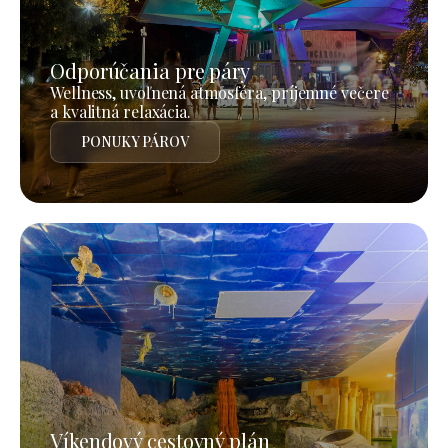
Odporúčania pre páry
Wellness, uvoľnená atmosféra, príjemné večere
a kvalitná relaxácia.
PONUKY PÁROV
Víkendový cestovný plán