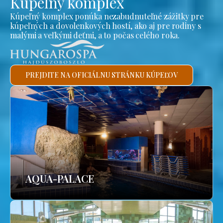
Kúpeľný komplex
Kúpeľný komplex ponúka nezabudnuteľné zážitky pre
kúpeľných a dovolenkových hostí, ako aj pre rodiny s
malými a veľkými deťmi, a to počas celého roka.
PREJDITE NA OFICIÁLNU STRÁNKU KÚPEĽOV
AQUA-PALACE