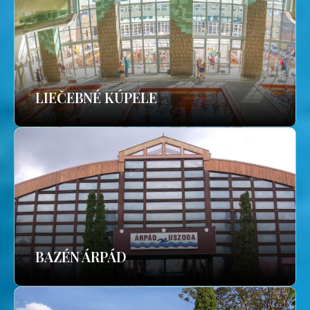
LIEČEBNÉ KÚPELE
BAZÉN ÁRPÁD