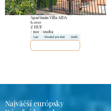
Apartmán Villa AIDA
6.000
Z HUF
/ noc / osoba
Ľan
Vhodné pre deti
Jedlá
SKONTROLUJEM TO
Najväčší európsky