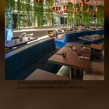
Reštaurácia a kaviareň Mirage
4200 Hajdúszoboszló, József Attila utca 5-7.