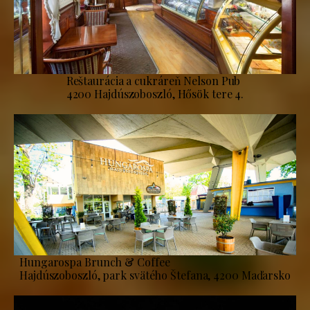
Reštaurácia a cukráreň Nelson Pub
4200 Hajdúszoboszló, Hősök tere 4.
Hungarospa Brunch & Coffee
Hajdúszoboszló, park svätého Štefana, 4200 Maďarsko