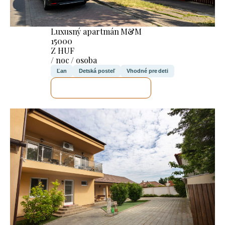
Luxusný apartmán M&M
15000
Z HUF
/ noc / osoba
Ľan
Detská posteľ
Vhodné pre deti
SKONTROLUJEM TO