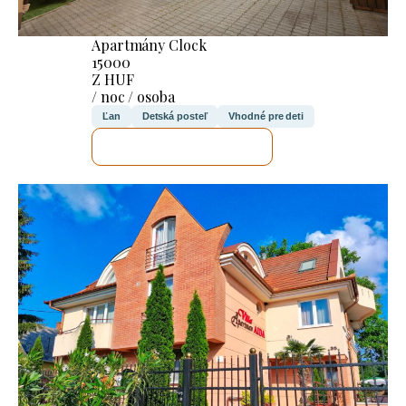
Apartmány Clock
15000
Z HUF
/ noc / osoba
Ľan
Detská posteľ
Vhodné pre deti
SKONTROLUJEM TO