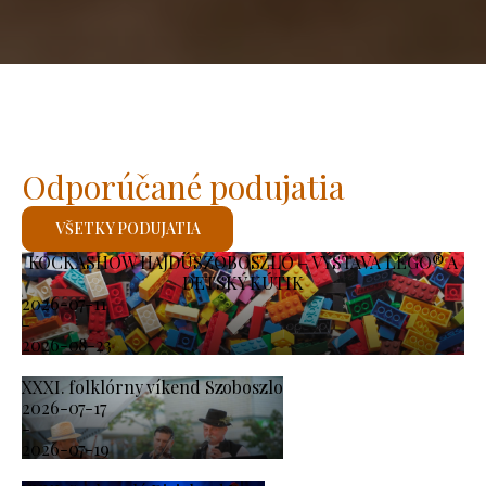
Odporúčané podujatia
VŠETKY PODUJATIA
KOCKASHOW HAJDÚSZOBOSZLÓ – VÝSTAVA LEGO® A
DETSKÝ KÚTIK
2026-07-11
-
2026-08-23
XXXI. folklórny víkend Szoboszlo
2026-07-17
-
2026-07-19