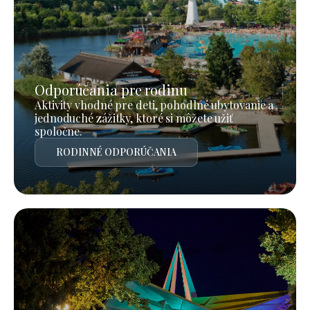
Odporúčania pre rodinu
Aktivity vhodné pre deti, pohodlné ubytovanie a
jednoduché zážitky, ktoré si môžete užiť
spoločne.
RODINNÉ ODPORÚČANIA