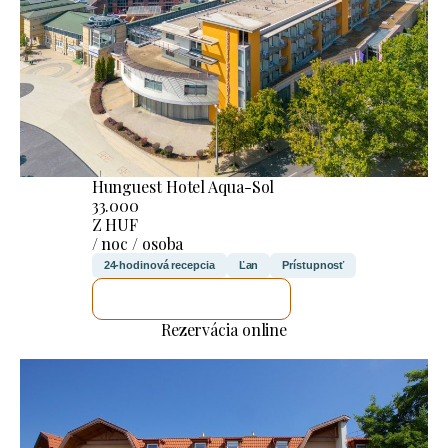
Hunguest Hotel Aqua-Sol
33.000
Z HUF
/ noc / osoba
24-hodinová recepcia
Ľan
Prístupnosť
SKONTROLUJEM TO
Rezervácia online