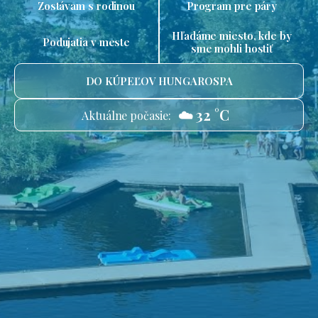
Zostávam s rodinou
Program pre páry
Hľadáme miesto, kde by
Podujatia v meste
sme mohli hostiť
DO KÚPEĽOV HUNGAROSPA
☁️ 32 °C
Aktuálne počasie: