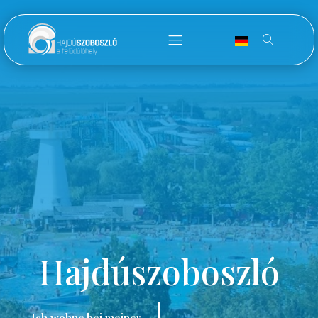
Hajdúszoboszló
Ich wohne bei meiner