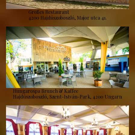
Großes Restaurant
4200 Hajdúszoboszló, Major utca 41.
Hungarospa Brunch & Kaffee
Hajdúszoboszló, Szent-István-Park, 4200 Ungarn