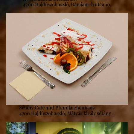
4200 Hajdúszoboszló, Damjanich utca 10.
Sétány Café und Pfannkuchenhaus
4200 Hajdúszoboszló, Mátyás király sétány 1.