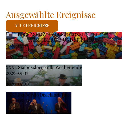
Ausgewählte Ereignisse
ALLE EREIGNISSE
KOCKASHOW HAJDÚSZOBOSZLÓ – LEGO®-
AUSSTELLUNG UND SPIELHAUS
2026-07-11
-
2026-08-23
XXXI. Szoboszloer Folk-Wochenende
2026-07-17
-
2026-07-19
XXXI. Szoboszló Dixieland-Tage
2026-08-21
-
2026-08-23