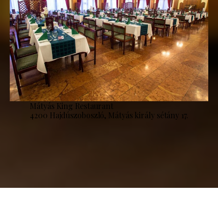
Mátyás King Restaurant
4200 Hajdúszoboszló, Mátyás király sétány 17.