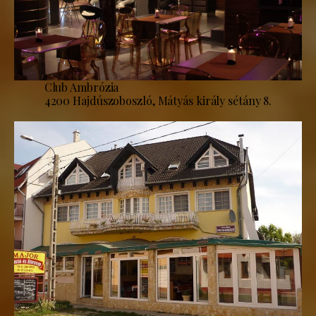
Club Ambrózia
4200 Hajdúszoboszló, Mátyás király sétány 8.