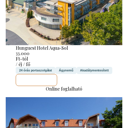
Hunguest Hotel Aqua-Sol
33.000
Ft-tól
/ éj / fő
24 órás portaszolgálat
Ágynemű
Akadálymentesített
MEGNÉZEM
Online foglalható