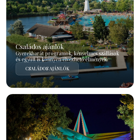
Családos ajánlók
Gyerekbarát programok, kényelmes szállások
és együtt is könnyen élvezhető élmények.
CSALÁDOS AJÁNLÓK