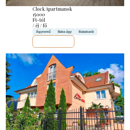
Clock Apartmanok
15000
Ft-tól
/ éj / fő
Ágynemű
Baba ágy
Bababarát
MEGNÉZEM