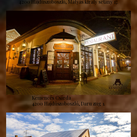
4200 Hajdúszoboszló, Mátyás király sétány 17.
Kemencés Csárda
4200 Hajdúszoboszló, Daru zug 1.