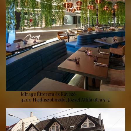
Mirage Étterem és Kávézó
4200 Hajdúszoboszló, József Attila utca 5-7.