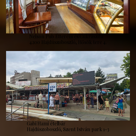
Nelson Pub Étterem és Cukrászda
4200 Hajdúszoboszló, Hősök tere 4.
Gabi Hami ételbár
Hajdúszoboszló, Szent István park 1-3