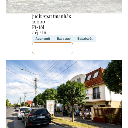
Judit Apartmanház
10000
Ft-tól
/ éj / fő
Ágynemű
Baba ágy
Bababarát
MEGNÉZEM