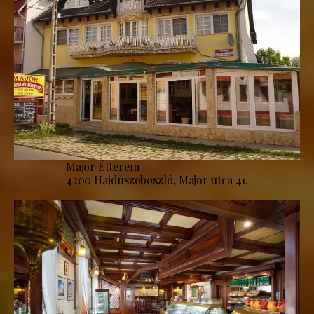
Major Étterem
4200 Hajdúszoboszló, Major utca 41.