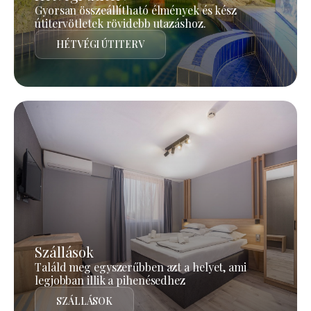
Gyorsan összeállítható élmények és kész
útitervötletek rövidebb utazáshoz.
HÉTVÉGI ÚTITERV
Szállások
Találd meg egyszerűbben azt a helyet, ami
legjobban illik a pihenésedhez
SZÁLLÁSOK