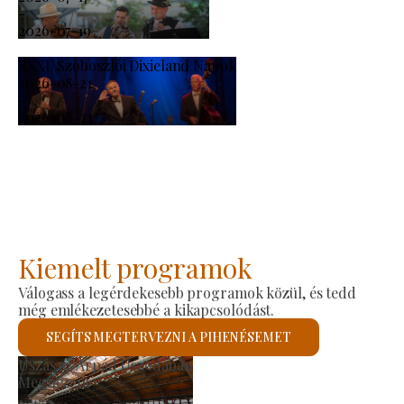
-
2026-07-19
XXXI. Szoboszlói Dixieland Napok
2026-08-21
-
2026-08-23
Kiemelt programok
Válogass a legérdekesebb programok közül, és tedd
még emlékezetesebbé a kikapcsolódást.
SEGÍTS MEGTERVEZNI A PIHENÉSEMET
Szent László Római K
Megnézem