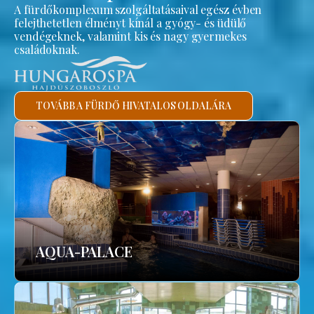
A fürdőkomplexum szolgáltatásaival egész évben
felejthetetlen élményt kínál a gyógy- és üdülő
vendégeknek, valamint kis és nagy gyermekes
családoknak.
TOVÁBB A FÜRDŐ HIVATALOS OLDALÁRA
AQUA-PALACE