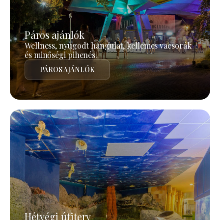
Páros ajánlók
Wellness, nyugodt hangulat, kellemes vacsorák
és minőségi pihenés.
PÁROS AJÁNLÓK
Hétvégi útiterv