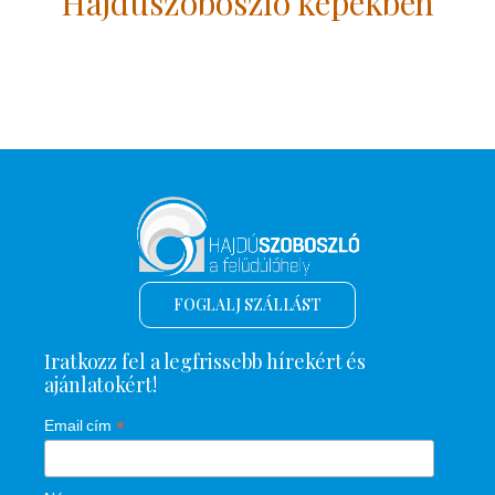
Hajdúszoboszló képekben
FOGLALJ SZÁLLÁST
Iratkozz fel a legfrissebb hírekért és
ajánlatokért!
*
Email cím