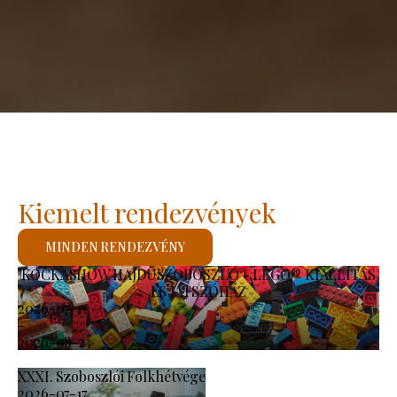
Kiemelt rendezvények
MINDEN RENDEZVÉNY
KOCKASHOW HAJDÚSZOBOSZLÓ - LEGO® KIÁLLÍTÁS
ÉS JÁTSZÓHÁZ
2026-07-11
-
2026-08-23
XXXI. Szoboszlói Folkhétvége
2026-07-17