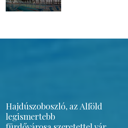
Hajdúszoboszló, az Alföld
legismertebb
fürdővárosa szeretettel vár