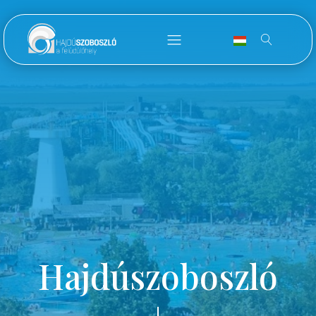
Hajdúszoboszló