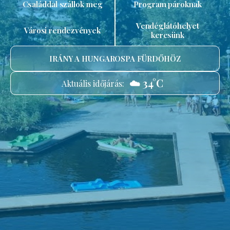
Családdal szállok meg
Program pároknak
Vendéglátóhelyet
Városi rendezvények
keresünk
IRÁNY A HUNGAROSPA FÜRDŐHÖZ
☁️ 34°C
Aktuális időjárás: