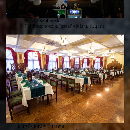
PLATZ Szoboszló
Hajdúszoboszló, József Attila u. 2., 4200
Mátyás Király Étterem