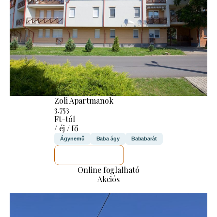
Zoli Apartmanok
3.753
Ft-tól
/ éj / fő
Ágynemű
Baba ágy
Bababarát
MEGNÉZEM
Online foglalható
Akciós