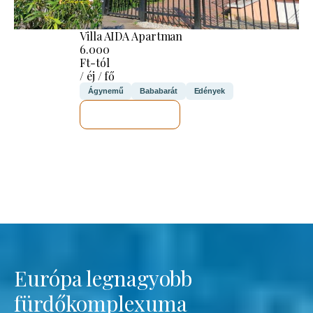
Villa AIDA Apartman
6.000
Ft-tól
/ éj / fő
Ágynemű
Bababarát
Edények
MEGNÉZEM
Európa legnagyobb
fürdőkomplexuma