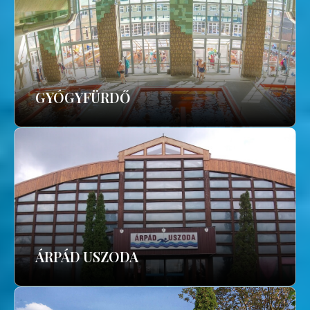
GYÓGYFÜRDŐ
ÁRPÁD USZODA