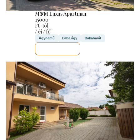
M&M Luxus Apartman
15000
Ft-tól
/ éj / fő
Ágynemű
Baba ágy
Bababarát
MEGNÉZEM