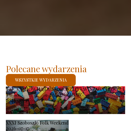
Polecane wydarzenia
WSZYSTKIE WYDARZENIA
KOCKASHOW HAJDÚSZOBOSZLÓ – WYSTAWA LEGO® I
SALON ZABAW
2026-07-11
-
2026-08-23
XXXI Szoboszlo Folk Weekend
2026-07-17