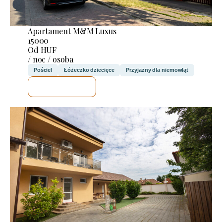
Apartament M&M Luxus
15000
Od HUF
/ noc / osoba
Pościel
Łóżeczko dziecięce
Przyjazny dla niemowląt
SPRAWDZĘ