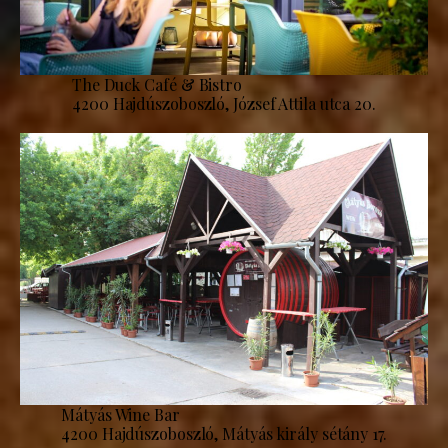
The Duck Café & Bistro
4200 Hajdúszoboszló, József Attila utca 20.
Mátyás Wine Bar
4200 Hajdúszoboszló, Mátyás király sétány 17.