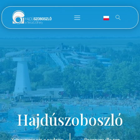
Hajdúszoboszló
Zatrzymuję się z rodziną.
Program dla par