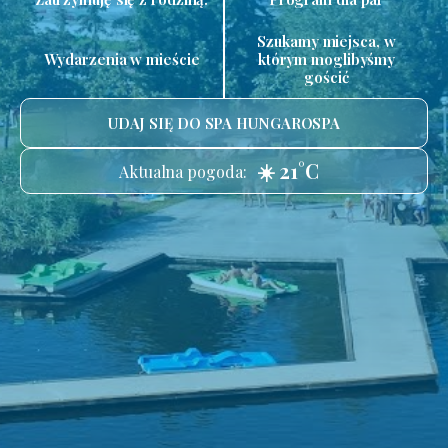
Szukamy miejsca, w
Wydarzenia w mieście
którym moglibyśmy
gościć
UDAJ SIĘ DO SPA HUNGAROSPA
☀️ 21°C
Aktualna pogoda: