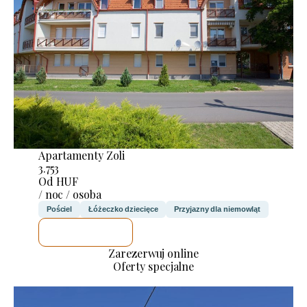
Apartamenty Zoli
3.753
Od HUF
/ noc / osoba
Pościel
Łóżeczko dziecięce
Przyjazny dla niemowląt
SPRAWDZĘ
Zarezerwuj online
Oferty specjalne