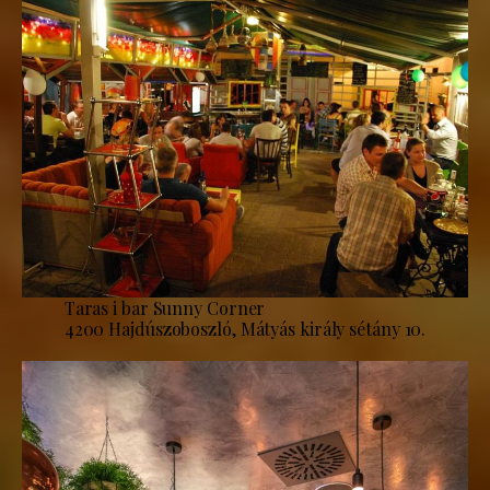
Taras i bar Sunny Corner
4200 Hajdúszoboszló, Mátyás király sétány 10.