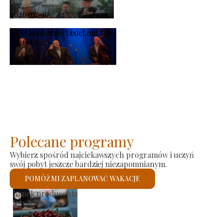
-
2026-07-19
XXXI Szoboszló Dixieland Days
2026-08-21
-
2026-08-23
Polecane programy
Wybierz spośród najciekawszych programów i uczyń
swój pobyt jeszcze bardziej niezapomnianym.
POMÓŻ MI ZAPLANOWAĆ WAKACJE
Kościół rzymskokatolicki św.
Sprawdzę