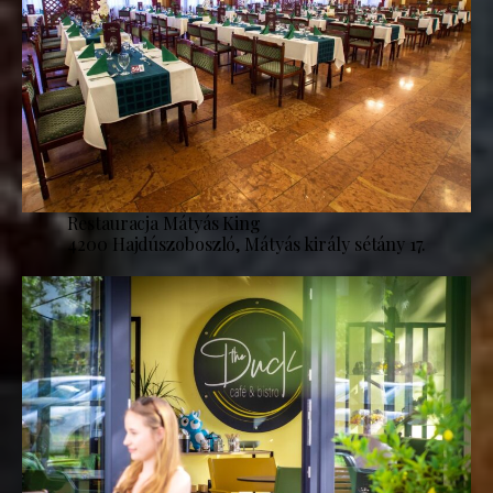
Restauracja Mátyás King
4200 Hajdúszoboszló, Mátyás király sétány 17.