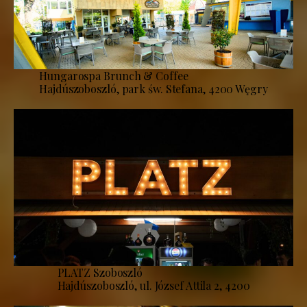
Hungarospa Brunch & Coffee
Hajdúszoboszló, park św. Stefana, 4200 Węgry
PLATZ Szoboszló
Hajdúszoboszló, ul. József Attila 2, 4200