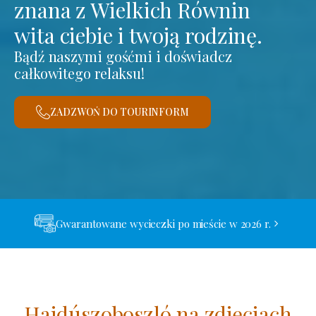
znana z Wielkich Równin
wita ciebie i twoją rodzinę.
Bądź naszymi gośćmi i doświadcz
całkowitego relaksu!
ZADZWOŃ DO TOURINFORM
Gwarantowane wycieczki po mieście w 2026 r.
Hajdúszoboszló na zdjęciach