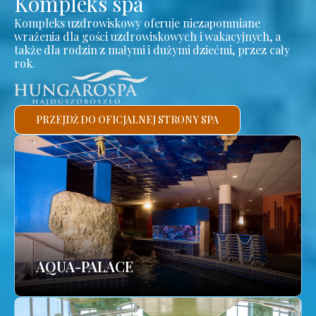
Kompleks spa
Kompleks uzdrowiskowy oferuje niezapomniane
wrażenia dla gości uzdrowiskowych i wakacyjnych, a
także dla rodzin z małymi i dużymi dziećmi, przez cały
rok.
PRZEJDŹ DO OFICJALNEJ STRONY SPA
AQUA-PALACE