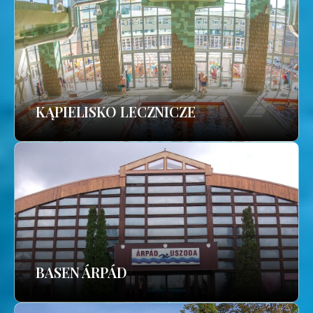
KĄPIELISKO LECZNICZE
BASEN ÁRPÁD