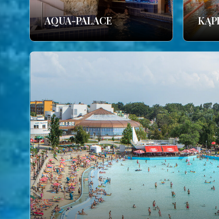
AQUA-PALACE
KĄP