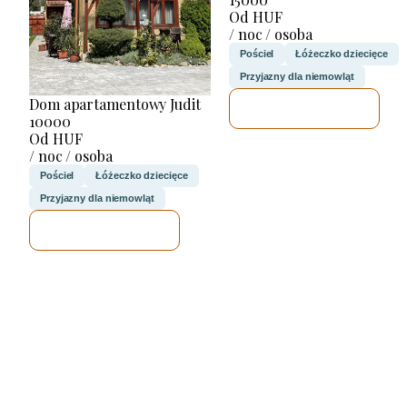
Od HUF
/ noc / osoba
Pościel
Łóżeczko dziecięce
Przyjazny dla niemowląt
Dom apartamentowy Judit
SPRAWDZĘ
10000
Od HUF
/ noc / osoba
Pościel
Łóżeczko dziecięce
Przyjazny dla niemowląt
SPRAWDZĘ