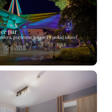
ące par
osfera, przyjemne kolacje i wysokiej jakości