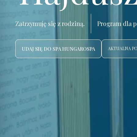
Zatrzymuję się z rodziną.
Program dla p
UDAJ SIĘ DO SPA HUNGAROSPA
AKTUALNA P