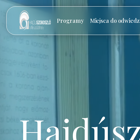
Programy
Miejsca do odwiedz
Hajdúsz