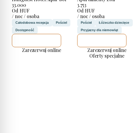
33.000
3.753
Od HUF
Od HUF
/ noc / osoba
/ noc / osoba
Całodobowa recepcja
Pościel
Pościel
Łóżeczko dziecięce
Dostępność
Przyjazny dla niemowląt
SPRAWDZĘ
SPRAWDZĘ
Zarezerwuj online
Zarezerwuj online
Oferty specjalne