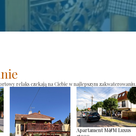
nie
ortowy relaks czekają na Ciebie w najlepszym zakwaterowaniu
Apartament M&M Luxus
15000