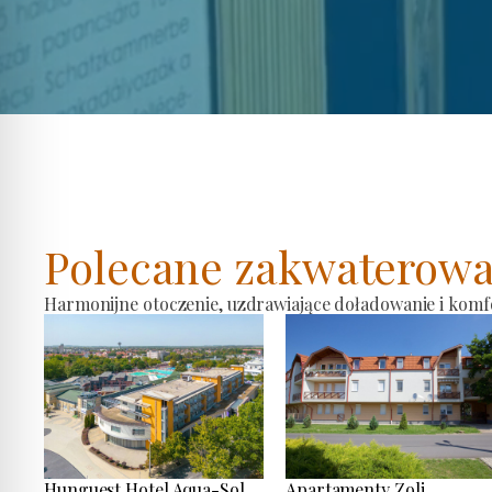
Polecane zakwaterowa
Harmonijne otoczenie, uzdrawiające doładowanie i komf
Hunguest Hotel Aqua-Sol
Apartamenty Zoli