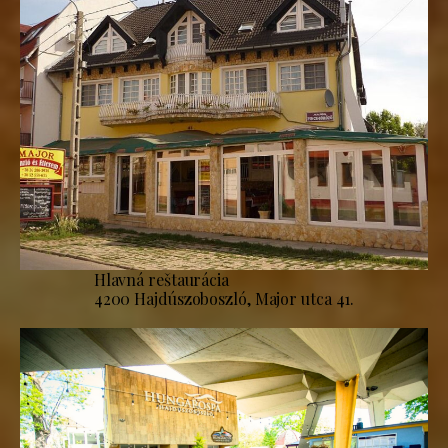
Hlavná reštaurácia
4200 Hajdúszoboszló, Major utca 41.