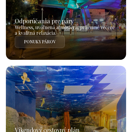
Odporúčania pre páry
Wellness, uvoľnená atmosféra, príjemné večere
a kvalitná relaxácia.
PONUKY PÁROV
Víkendový cestovný plán