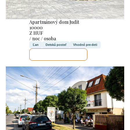
Apartmánový dom Judit
10000
Z HUF
/ noc / osoba
Ľan
Detská posteľ
Vhodné pre deti
SKONTROLUJEM TO