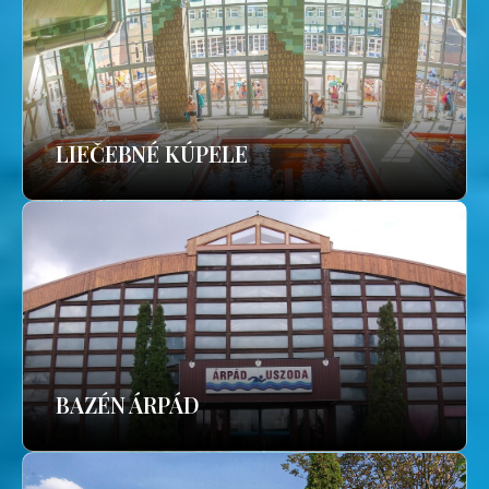
LIEČEBNÉ KÚPELE
BAZÉN ÁRPÁD