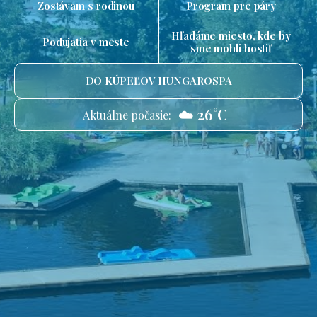
Zostávam s rodinou
Program pre páry
Hľadáme miesto, kde by
Podujatia v meste
sme mohli hostiť
DO KÚPEĽOV HUNGAROSPA
☁️ 26°C
Aktuálne počasie: