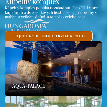
Kúpeľný komplex
Kúpeľný komplex ponúka nezabudnuteľné zážitky pre
kúpeľných a dovolenkových hostí, ako aj pre rodiny s
malými a veľkými deťmi, a to počas celého roka.
PREJDITE NA OFICIÁLNU STRÁNKU KÚPEĽOV
AQUA-PALACE