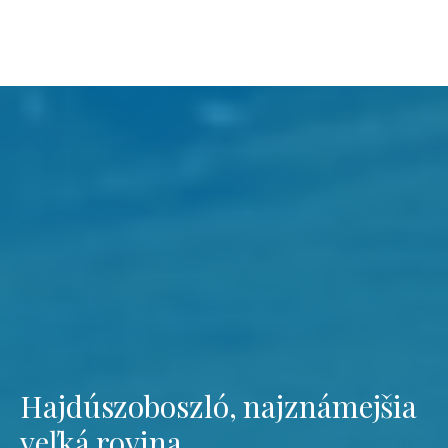
Hajdúszoboszló, najznámejšia
veľká rovina