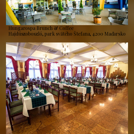
Hungarospa Brunch & Coffee
Hajdúszoboszló, park svätého Štefana, 4200 Maďarsko