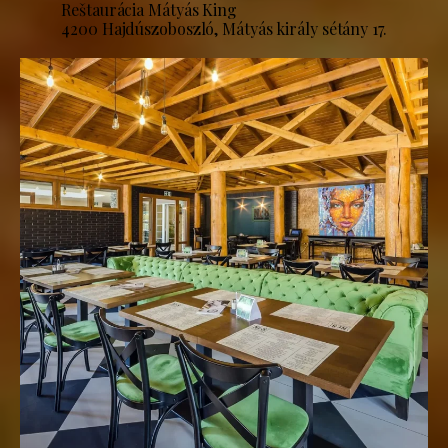
Reštaurácia Mátyás King
4200 Hajdúszoboszló, Mátyás király sétány 17.