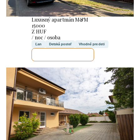
Luxusný apartmán M&M
15000
Z HUF
/ noc / osoba
Ľan
Detská posteľ
Vhodné pre deti
SKONTROLUJEM TO