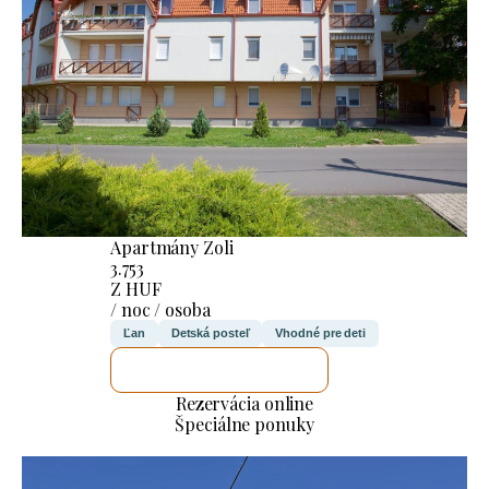
Apartmány Zoli
3.753
Z HUF
/ noc / osoba
Ľan
Detská posteľ
Vhodné pre deti
SKONTROLUJEM TO
Rezervácia online
Špeciálne ponuky