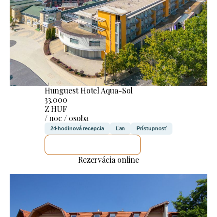
Hunguest Hotel Aqua-Sol
33.000
Z HUF
/ noc / osoba
24-hodinová recepcia
Ľan
Prístupnosť
SKONTROLUJEM TO
Rezervácia online