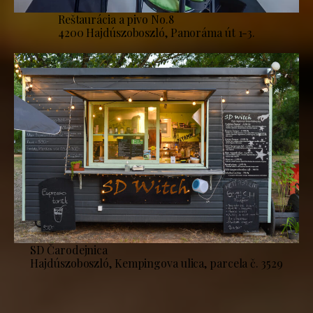
Reštaurácia a pivo No.8
4200 Hajdúszoboszló, Panoráma út 1-3.
SD Čarodejnica
Hajdúszoboszló, Kempingova ulica, parcela č. 3529