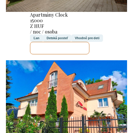
Apartmány Clock
15000
Z HUF
/ noc / osoba
Ľan
Detská posteľ
Vhodné pre deti
SKONTROLUJEM TO