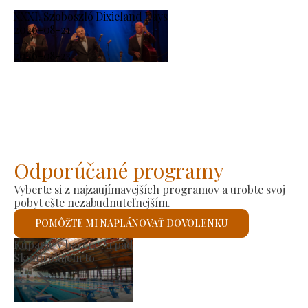
XXXI. Szoboszló Dixieland Days
2026-08-21
-
2026-08-23
Odporúčané programy
Vyberte si z najzaujímavejších programov a urobte svoj
pobyt ešte nezabudnuteľnejším.
POMÔŽTE MI NAPLÁNOVAŤ DOVOLENKU
Trh výrobcov
Skontrolujem to