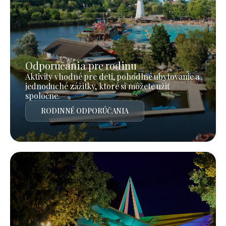
Odporúčania pre rodinu
Aktivity vhodné pre deti, pohodlné ubytovanie a
jednoduché zážitky, ktoré si môžete užiť
spoločne.
RODINNÉ ODPORÚČANIA