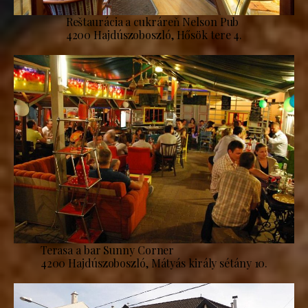
Reštaurácia a cukráreň Nelson Pub
4200 Hajdúszoboszló, Hősök tere 4.
Terasa a bar Sunny Corner
4200 Hajdúszoboszló, Mátyás király sétány 10.