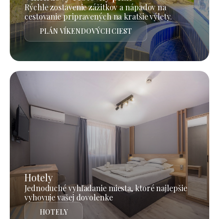
Rýchle zostavenie zážitkov a nápadov na
cestovanie pripravených na kratšie výlety.
PLÁN VÍKENDOVÝCH CIEST
Hotely
Jednoduché vyhľadanie miesta, ktoré najlepšie
vyhovuje vašej dovolenke
HOTELY