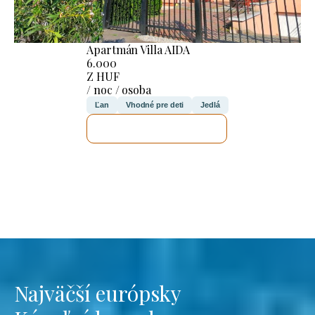
Apartmán Villa AIDA
6.000
Z HUF
/ noc / osoba
Ľan
Vhodné pre deti
Jedlá
SKONTROLUJEM TO
Najväčší európsky