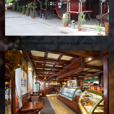
Vináreň Mátyás
4200 Hajdúszoboszló, Mátyás király sétány 17.