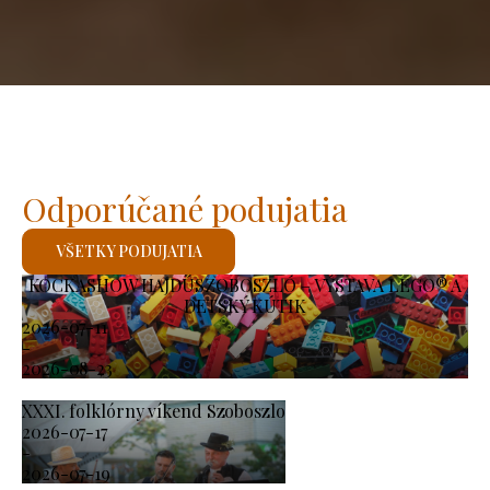
Odporúčané podujatia
VŠETKY PODUJATIA
KOCKASHOW HAJDÚSZOBOSZLÓ – VÝSTAVA LEGO® A
DETSKÝ KÚTIK
2026-07-11
-
2026-08-23
XXXI. folklórny víkend Szoboszlo
2026-07-17
-
2026-07-19