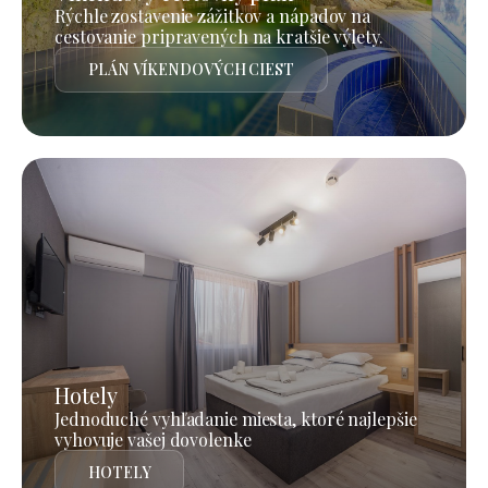
Rýchle zostavenie zážitkov a nápadov na
cestovanie pripravených na kratšie výlety.
PLÁN VÍKENDOVÝCH CIEST
Hotely
Jednoduché vyhľadanie miesta, ktoré najlepšie
vyhovuje vašej dovolenke
HOTELY