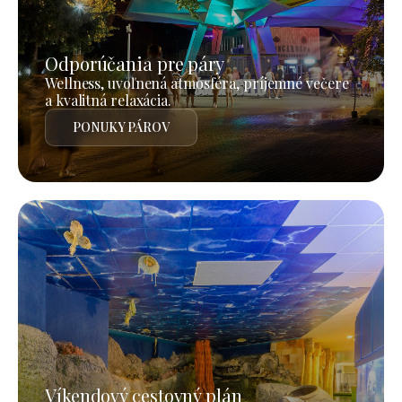
Odporúčania pre páry
Wellness, uvoľnená atmosféra, príjemné večere
a kvalitná relaxácia.
PONUKY PÁROV
Víkendový cestovný plán