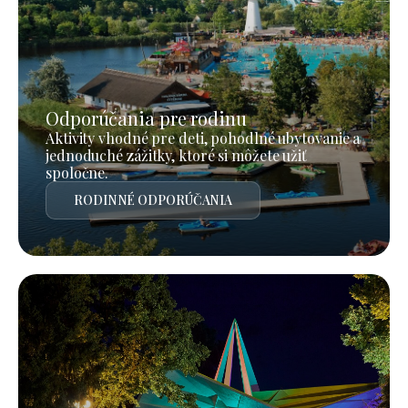
Odporúčania pre rodinu
Aktivity vhodné pre deti, pohodlné ubytovanie a
jednoduché zážitky, ktoré si môžete užiť
spoločne.
RODINNÉ ODPORÚČANIA