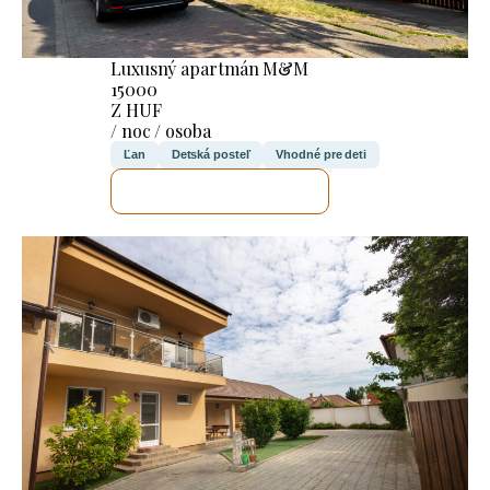
Luxusný apartmán M&M
15000
Z HUF
/ noc / osoba
Ľan
Detská posteľ
Vhodné pre deti
SKONTROLUJEM TO