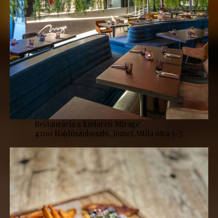
Reštaurácia a kaviareň Mirage
4200 Hajdúszoboszló, József Attila utca 5-7.