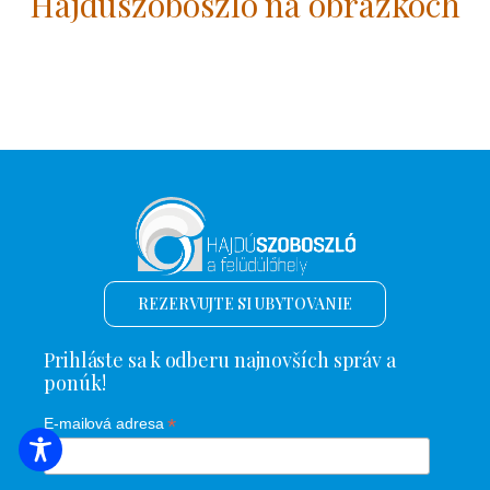
Hajdúszoboszló na obrázkoch
REZERVUJTE SI UBYTOVANIE
Prihláste sa k odberu najnovších správ a
ponúk!
*
E-mailová adresa
VYHĽADÁVANIE UBYTOVANIA