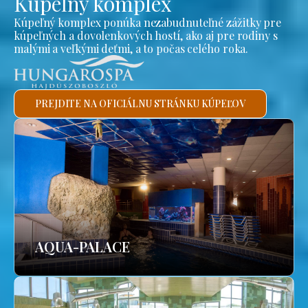
Kúpeľný komplex
Kúpeľný komplex ponúka nezabudnuteľné zážitky pre
kúpeľných a dovolenkových hostí, ako aj pre rodiny s
malými a veľkými deťmi, a to počas celého roka.
PREJDITE NA OFICIÁLNU STRÁNKU KÚPEĽOV
AQUA-PALACE