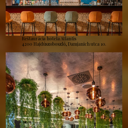
Reštaurácia hotela Atlantis
4200 Hajdúszoboszló, Damjanich utca 10.