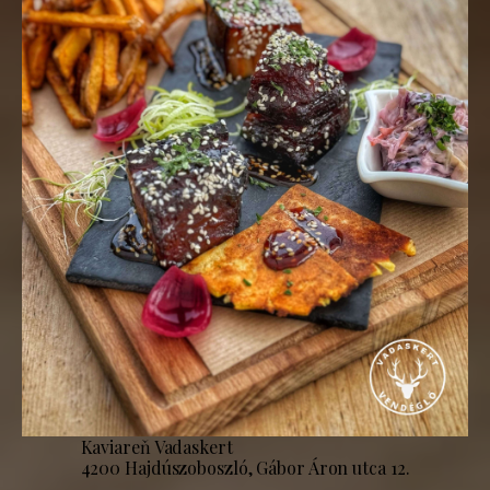
Kaviareň Vadaskert
4200 Hajdúszoboszló, Gábor Áron utca 12.