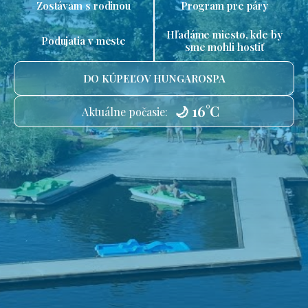
Zostávam s rodinou
Program pre páry
Hľadáme miesto, kde by
Podujatia v meste
sme mohli hostiť
DO KÚPEĽOV HUNGAROSPA
🌙 16°C
Aktuálne počasie: