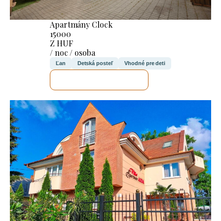
Apartmány Clock
15000
Z HUF
/ noc / osoba
Ľan
Detská posteľ
Vhodné pre deti
SKONTROLUJEM TO