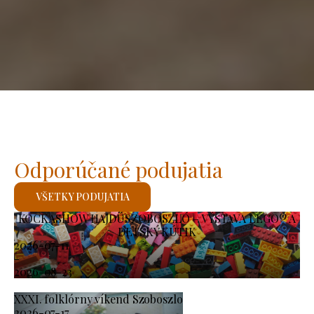
Odporúčané podujatia
VŠETKY PODUJATIA
KOCKASHOW HAJDÚSZOBOSZLÓ – VÝSTAVA LEGO® A
DETSKÝ KÚTIK
2026-07-11
-
2026-08-23
XXXI. folklórny víkend Szoboszlo
2026-07-17