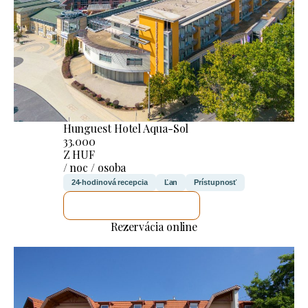
Hunguest Hotel Aqua-Sol
33.000
Z HUF
/ noc / osoba
24-hodinová recepcia
Ľan
Prístupnosť
SKONTROLUJEM TO
Rezervácia online