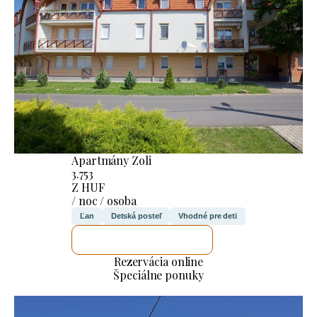
Apartmány Zoli
3.753
Z HUF
/ noc / osoba
Ľan
Detská posteľ
Vhodné pre deti
SKONTROLUJEM TO
Rezervácia online
Špeciálne ponuky