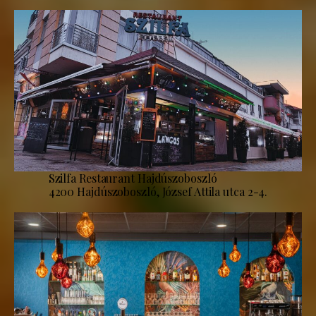
Szilfa Restaurant Hajdúszoboszló
4200 Hajdúszoboszló, József Attila utca 2-4.