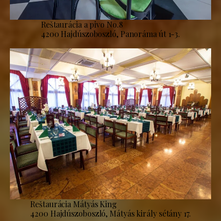
Reštaurácia a pivo No.8
4200 Hajdúszoboszló, Panoráma út 1-3.
Reštaurácia Mátyás King
4200 Hajdúszoboszló, Mátyás király sétány 17.