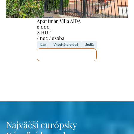
Apartmán Villa AIDA
6.000
Z HUF
/ noc / osoba
Ľan
Vhodné pre deti
Jedlá
SKONTROLUJEM TO
Najväčší európsky