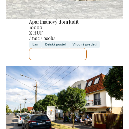
Apartmánový dom Judit
10000
Z HUF
/ noc / osoba
Ľan
Detská posteľ
Vhodné pre deti
SKONTROLUJEM TO