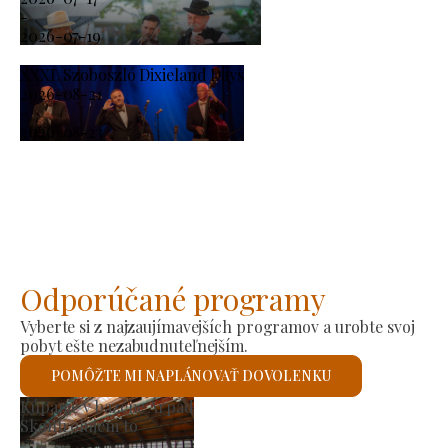
-
2026-07-19
XXXI. Szoboszló Dixieland Days
2026-08-21
-
2026-08-23
Odporúčané programy
Vyberte si z najzaujímavejších programov a urobte svoj
pobyt ešte nezabudnuteľnejším.
POMÔŽTE MI NAPLÁNOVAŤ DOVOLENKU
Trh výrobcov
Skontrolujem to