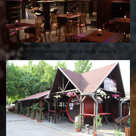
Klub Ambrózia
4200 Hajdúszoboszló, Mátyás király sétány 8.