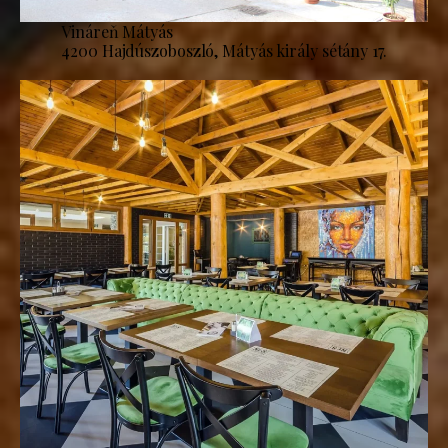
Vináreň Mátyás
4200 Hajdúszoboszló, Mátyás király sétány 17.