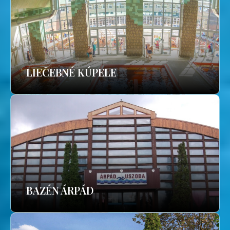
LIEČEBNÉ KÚPELE
BAZÉN ÁRPÁD