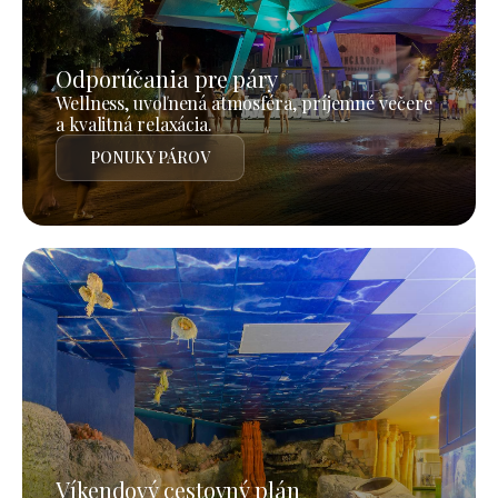
Odporúčania pre páry
Wellness, uvoľnená atmosféra, príjemné večere
a kvalitná relaxácia.
PONUKY PÁROV
Víkendový cestovný plán