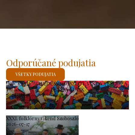
Odporúčané podujatia
VŠETKY PODUJATIA
KOCKASHOW HAJDÚSZOBOSZLÓ – VÝSTAVA LEGO® A
DETSKÝ KÚTIK
2026-07-11
-
2026-08-23
XXXI. folklórny víkend Szoboszlo
2026-07-17
-