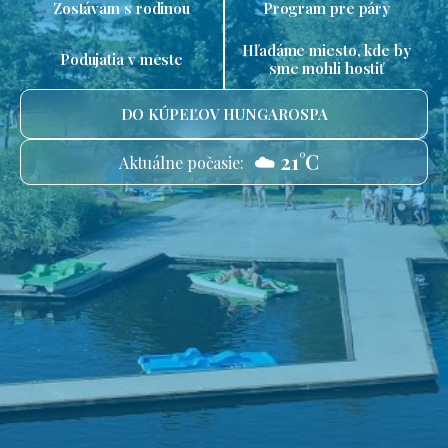
Zostávam s rodinou
Program pre páry
Hľadáme miesto, kde by
Podujatia v meste
sme mohli hostiť
DO KÚPEĽOV HUNGAROSPA
☁️ 21°C
Aktuálne počasie: