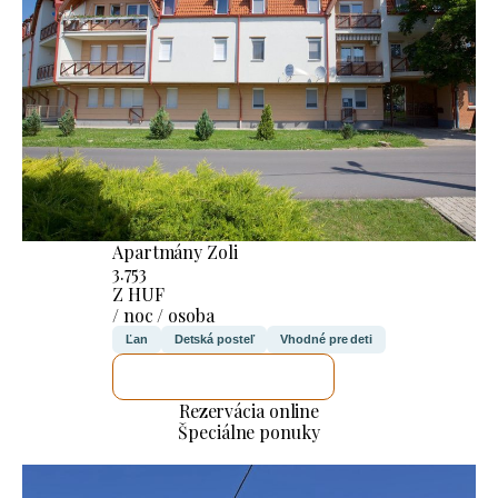
Apartmány Zoli
3.753
Z HUF
/ noc / osoba
Ľan
Detská posteľ
Vhodné pre deti
SKONTROLUJEM TO
Rezervácia online
Špeciálne ponuky