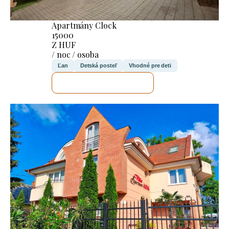
Apartmány Clock
15000
Z HUF
/ noc / osoba
Ľan
Detská posteľ
Vhodné pre deti
SKONTROLUJEM TO