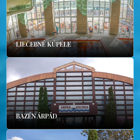
LIEČEBNÉ KÚPELE
BAZÉN ÁRPÁD