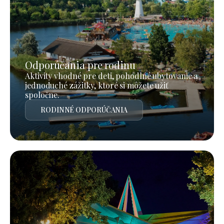
Odporúčania pre rodinu
Aktivity vhodné pre deti, pohodlné ubytovanie a
jednoduché zážitky, ktoré si môžete užiť
spoločne.
RODINNÉ ODPORÚČANIA