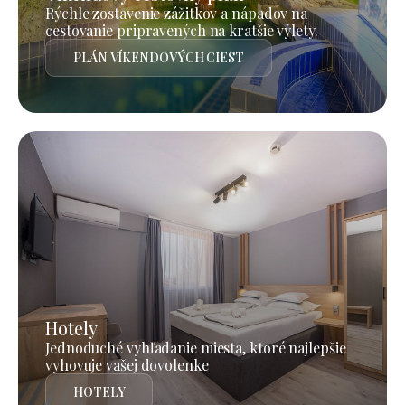
Rýchle zostavenie zážitkov a nápadov na
cestovanie pripravených na kratšie výlety.
PLÁN VÍKENDOVÝCH CIEST
Hotely
Jednoduché vyhľadanie miesta, ktoré najlepšie
vyhovuje vašej dovolenke
HOTELY