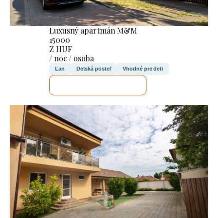
Luxusný apartmán M&M
15000
Z HUF
/ noc / osoba
Ľan
Detská posteľ
Vhodné pre deti
SKONTROLUJEM TO