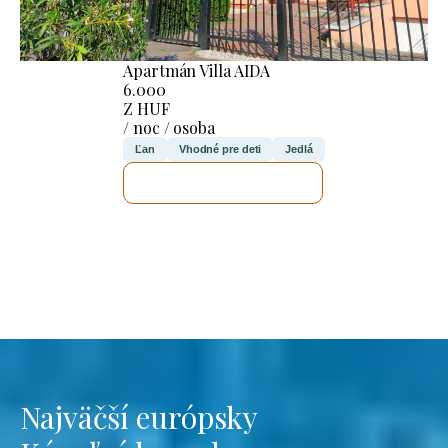
Apartmán Villa AIDA
6.000
Z HUF
/ noc / osoba
Ľan
Vhodné pre deti
Jedlá
SKONTROLUJEM TO
Najväčší európsky