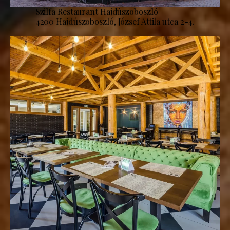
Szilfa Restaurant Hajdúszoboszló
4200 Hajdúszoboszló, József Attila utca 2-4.