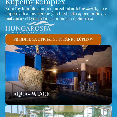
Kúpeľný komplex
Kúpeľný komplex ponúka nezabudnuteľné zážitky pre
kúpeľných a dovolenkových hostí, ako aj pre rodiny s
malými a veľkými deťmi, a to počas celého roka.
PREJDITE NA OFICIÁLNU STRÁNKU KÚPEĽOV
AQUA-PALACE