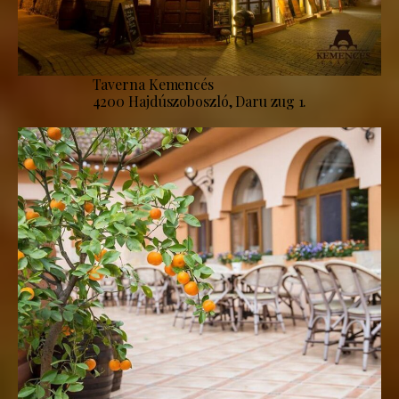
Taverna Kemencés
4200 Hajdúszoboszló, Daru zug 1.