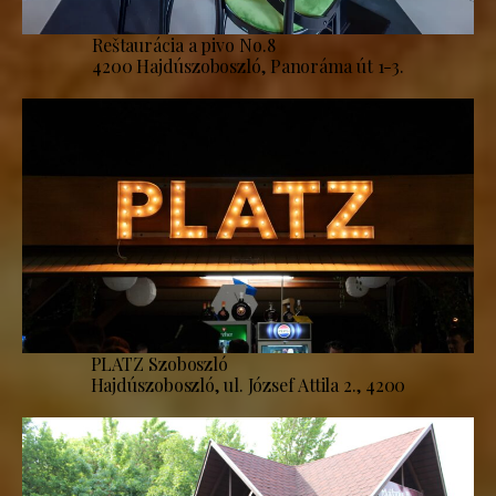
Reštaurácia a pivo No.8
4200 Hajdúszoboszló, Panoráma út 1-3.
PLATZ Szoboszló
Hajdúszoboszló, ul. József Attila 2., 4200