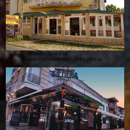
Hlavná reštaurácia
4200 Hajdúszoboszló, Major utca 41.