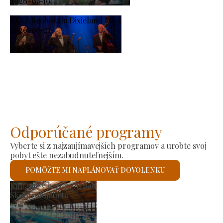
2026-07-19
XXXI. Szoboszló Dixieland Days
2026-08-21
-
2026-08-23
Odporúčané programy
Vyberte si z najzaujímavejších programov a urobte svoj
pobyt ešte nezabudnuteľnejším.
POMÔŽTE MI NAPLÁNOVAŤ DOVOLENKU
Trh výrobcov
Skontrolujem to