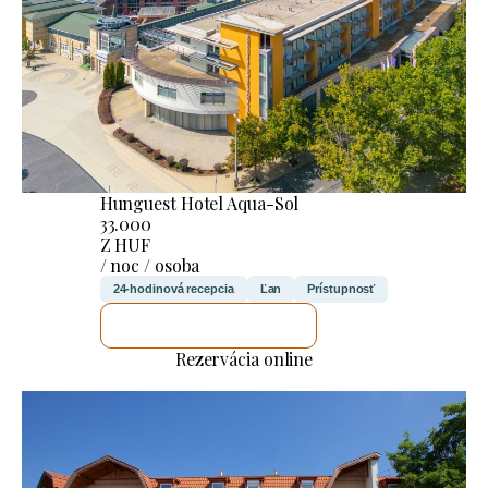
Hunguest Hotel Aqua-Sol
33.000
Z HUF
/ noc / osoba
24-hodinová recepcia
Ľan
Prístupnosť
SKONTROLUJEM TO
Rezervácia online