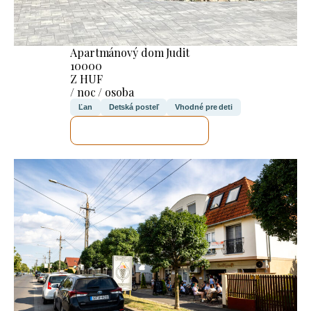
Apartmánový dom Judit
10000
Z HUF
/ noc / osoba
Ľan
Detská posteľ
Vhodné pre deti
SKONTROLUJEM TO