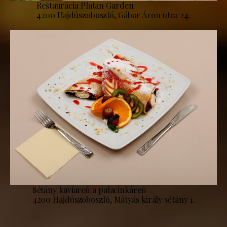
Reštaurácia Platan Garden
4200 Hajdúszoboszló, Gábor Áron utca 24.
Sétány kaviareň a palacinkáreň
4200 Hajdúszoboszló, Mátyás király sétány 1.