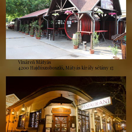
Vináreň Mátyás
4200 Hajdúszoboszló, Mátyás király sétány 17.