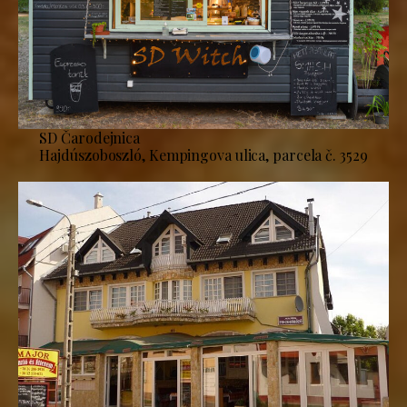
SD Čarodejnica
Hajdúszoboszló, Kempingova ulica, parcela č. 3529