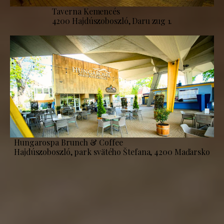
Taverna Kemencés
4200 Hajdúszoboszló, Daru zug 1.
Hungarospa Brunch & Coffee
Hajdúszoboszló, park svätého Štefana, 4200 Maďarsko