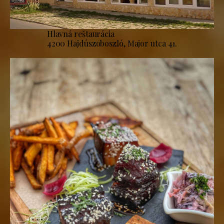
Hlavná reštaurácia
4200 Hajdúszoboszló, Major utca 41.