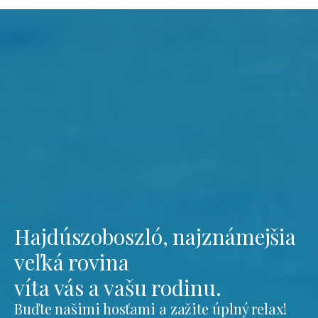
Hajdúszoboszló, najznámejšia
veľká rovina
víta vás a vašu rodinu.
Buďte našimi hosťami a zažite úplný relax!