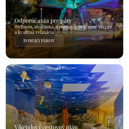
Odporúčania pre páry
Wellness, uvoľnená atmosféra, príjemné večere
a kvalitná relaxácia.
PONUKY PÁROV
Víkendový cestovný plán