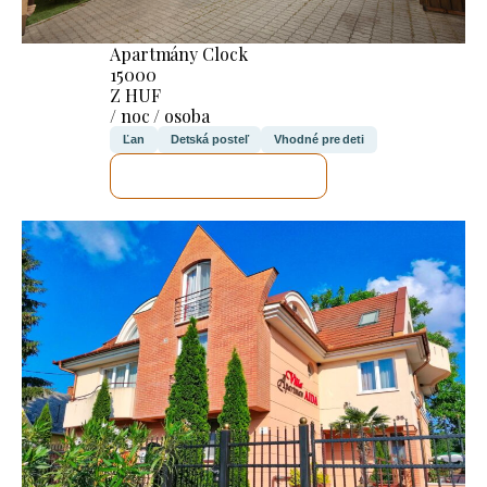
Apartmány Clock
15000
Z HUF
/ noc / osoba
Ľan
Detská posteľ
Vhodné pre deti
SKONTROLUJEM TO