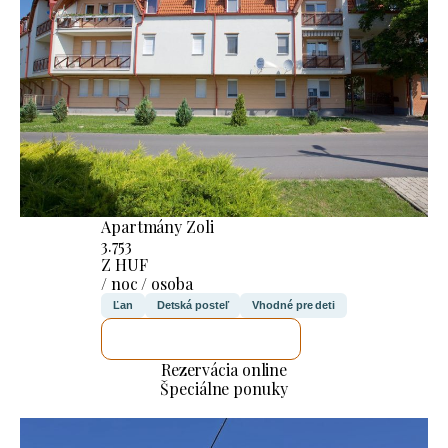
Apartmány Zoli
3.753
Z HUF
/ noc / osoba
Ľan
Detská posteľ
Vhodné pre deti
SKONTROLUJEM TO
Rezervácia online
Špeciálne ponuky