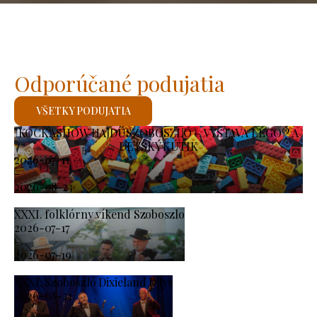
Odporúčané podujatia
VŠETKY PODUJATIA
KOCKASHOW HAJDÚSZOBOSZLÓ – VÝSTAVA LEGO® A
DETSKÝ KÚTIK
2026-07-11
-
2026-08-23
XXXI. folklórny víkend Szoboszlo
2026-07-17
-
2026-07-19
XXXI. Szoboszló Dixieland Days
2026-08-21
-