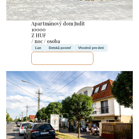
Apartmánový dom Judit
10000
Z HUF
/ noc / osoba
Ľan
Detská posteľ
Vhodné pre deti
SKONTROLUJEM TO