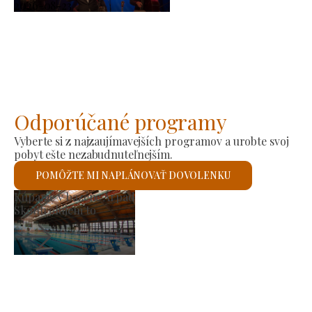
2026-08-23
Odporúčané programy
Vyberte si z najzaujímavejších programov a urobte svoj
pobyt ešte nezabudnuteľnejším.
POMÔŽTE MI NAPLÁNOVAŤ DOVOLENKU
Rímskokatolícky kosto
Skontrolujem to