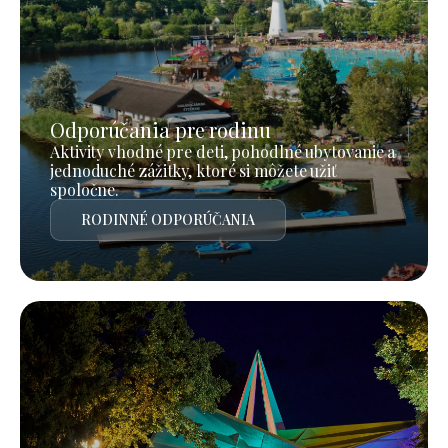
Odporúčania pre rodinu
Aktivity vhodné pre deti, pohodlné ubytovanie a
jednoduché zážitky, ktoré si môžete užiť
spoločne.
RODINNÉ ODPORÚČANIA