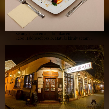
Sétány kaviareň a palacinkáreň
4200 Hajdúszoboszló, Mátyás király sétány 1.