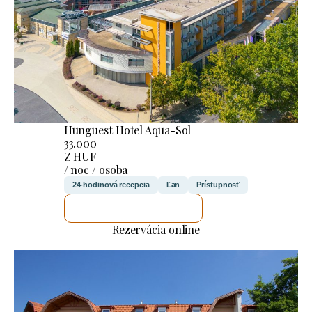
Hunguest Hotel Aqua-Sol
33.000
Z HUF
/ noc / osoba
24-hodinová recepcia
Ľan
Prístupnosť
SKONTROLUJEM TO
Rezervácia online