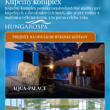
Kúpeľný komplex
Kúpeľný komplex ponúka nezabudnuteľné zážitky pre
kúpeľných a dovolenkových hostí, ako aj pre rodiny s
malými a veľkými deťmi, a to počas celého roka.
PREJDITE NA OFICIÁLNU STRÁNKU KÚPEĽOV
AQUA-PALACE