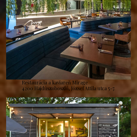
Reštaurácia a kaviareň Mirage
4200 Hajdúszoboszló, József Attila utca 5-7.