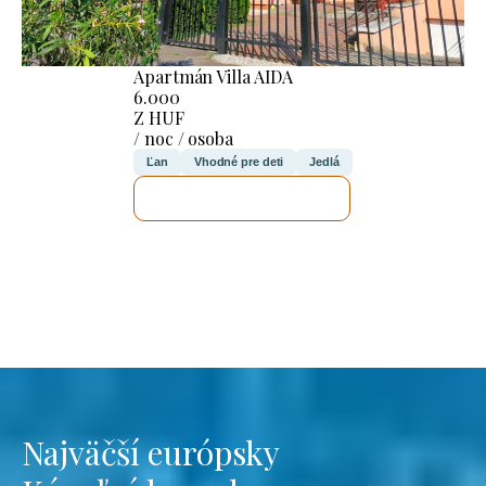
Apartmán Villa AIDA
6.000
Z HUF
/ noc / osoba
Ľan
Vhodné pre deti
Jedlá
SKONTROLUJEM TO
Najväčší európsky