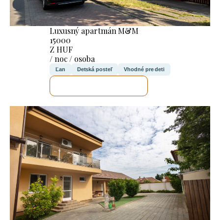
Luxusný apartmán M&M
15000
Z HUF
/ noc / osoba
Ľan
Detská posteľ
Vhodné pre deti
SKONTROLUJEM TO