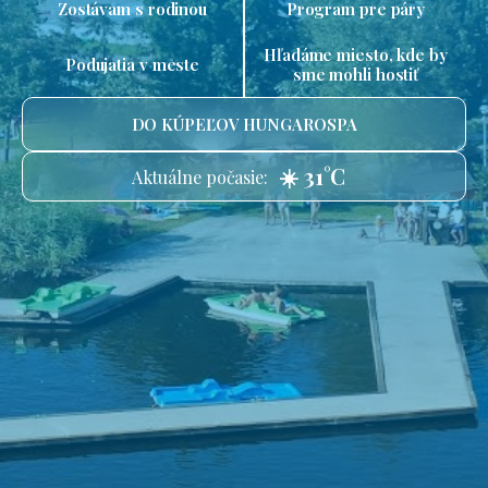
Zostávam s rodinou
Program pre páry
Hľadáme miesto, kde by
Podujatia v meste
sme mohli hostiť
DO KÚPEĽOV HUNGAROSPA
☀️ 31°C
Aktuálne počasie: