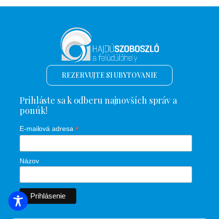
REZERVUJTE SI UBYTOVANIE
Prihláste sa k odberu najnovších správ a
ponúk!
*
E-mailová adresa
Názov
VYHĽADÁVANIE UBYTOVANIA