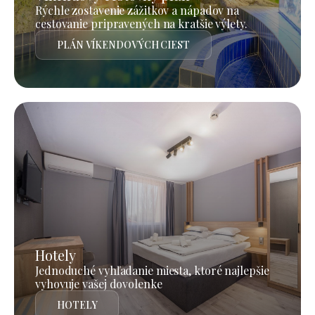
Rýchle zostavenie zážitkov a nápadov na
cestovanie pripravených na kratšie výlety.
PLÁN VÍKENDOVÝCH CIEST
Hotely
Jednoduché vyhľadanie miesta, ktoré najlepšie
vyhovuje vašej dovolenke
HOTELY