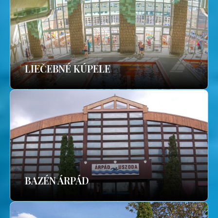
LIEČEBNÉ KÚPELE
BAZÉN ÁRPÁD