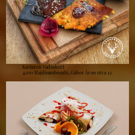
Kaviareň Vadaskert
4200 Hajdúszoboszló, Gábor Áron utca 12.