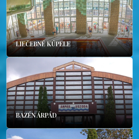
LIEČEBNÉ KÚPELE
BAZÉN ÁRPÁD