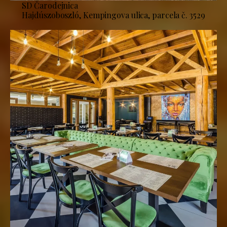
SD Čarodejnica
Hajdúszoboszló, Kempingova ulica, parcela č. 3529