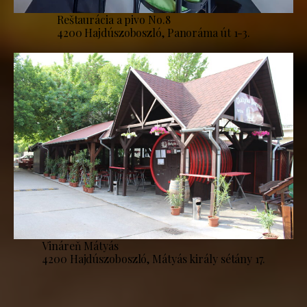
Reštaurácia a pivo No.8
4200 Hajdúszoboszló, Panoráma út 1-3.
Vináreň Mátyás
4200 Hajdúszoboszló, Mátyás király sétány 17.