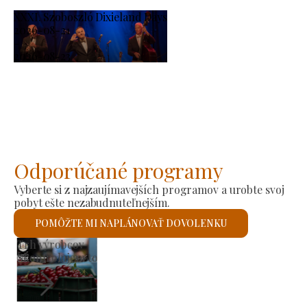
XXXI. Szoboszló Dixieland Days
2026-08-21
-
2026-08-23
Odporúčané programy
Vyberte si z najzaujímavejších programov a urobte svoj
pobyt ešte nezabudnuteľnejším.
POMÔŽTE MI NAPLÁNOVAŤ DOVOLENKU
Rímskokatolícky kostol svätého Lászlóa
Skontrolujem to