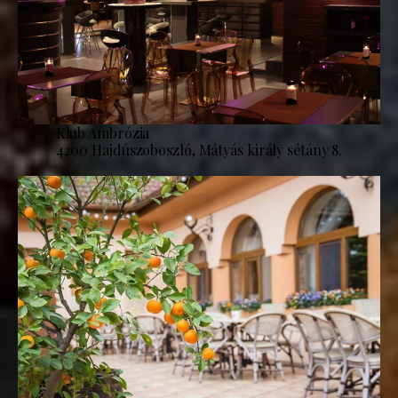
Klub Ambrózia
4200 Hajdúszoboszló, Mátyás király sétány 8.