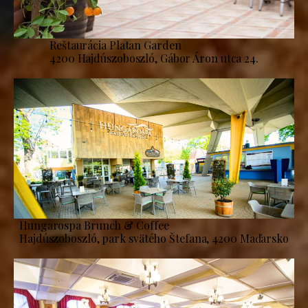
Reštaurácia Platan Garden
4200 Hajdúszoboszló, Gábor Áron utca 24.
Hungarospa Brunch & Coffee
Hajdúszoboszló, park svätého Štefana, 4200 Maďarsko