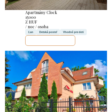
Apartmány Clock
15000
Z HUF
/ noc / osoba
Ľan
Detská posteľ
Vhodné pre deti
SKONTROLUJEM TO