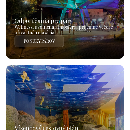
Odporúčania pre páry
Wellness, uvoľnená atmosféra, príjemné večere
a kvalitná relaxácia.
PONUKY PÁROV
Víkendový cestovný plán