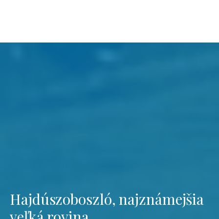
Hajdúszoboszló, najznámejšia
veľká rovina