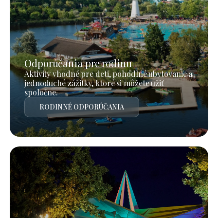
Odporúčania pre rodinu
Aktivity vhodné pre deti, pohodlné ubytovanie a
jednoduché zážitky, ktoré si môžete užiť
spoločne.
RODINNÉ ODPORÚČANIA