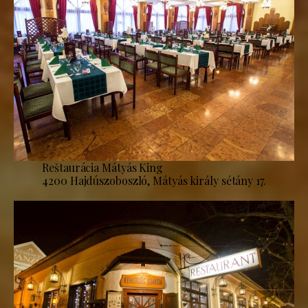
Reštaurácia Mátyás King
4200 Hajdúszoboszló, Mátyás király sétány 17.