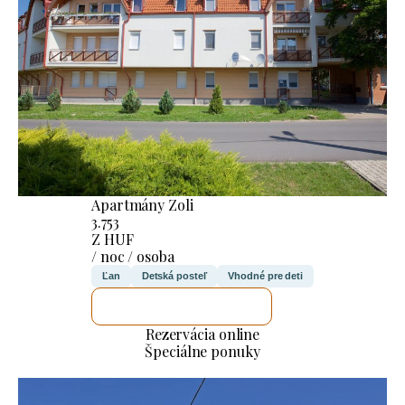
Apartmány Zoli
3.753
Z HUF
/ noc / osoba
Ľan
Detská posteľ
Vhodné pre deti
SKONTROLUJEM TO
Rezervácia online
Špeciálne ponuky