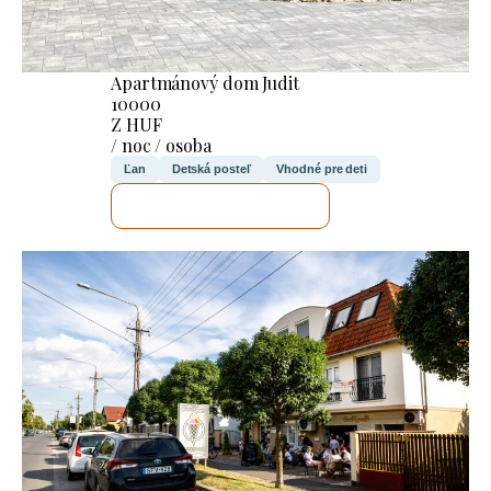
Apartmánový dom Judit
10000
Z HUF
/ noc / osoba
Ľan
Detská posteľ
Vhodné pre deti
SKONTROLUJEM TO