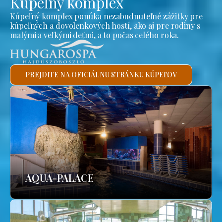
Kúpeľný komplex
Kúpeľný komplex ponúka nezabudnuteľné zážitky pre
kúpeľných a dovolenkových hostí, ako aj pre rodiny s
malými a veľkými deťmi, a to počas celého roka.
PREJDITE NA OFICIÁLNU STRÁNKU KÚPEĽOV
AQUA-PALACE