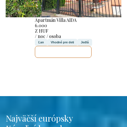
Apartmán Villa AIDA
6.000
Z HUF
/ noc / osoba
Ľan
Vhodné pre deti
Jedlá
SKONTROLUJEM TO
Najväčší európsky