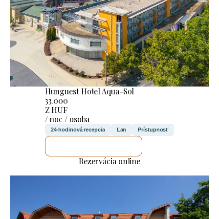
Hunguest Hotel Aqua-Sol
33.000
Z HUF
/ noc / osoba
24-hodinová recepcia
Ľan
Prístupnosť
SKONTROLUJEM TO
Rezervácia online