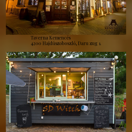
Taverna Kemencés
4200 Hajdúszoboszló, Daru zug 1.