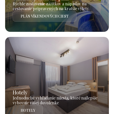
Rýchle zostavenie zážitkov a nápadov na
cestovanie pripravených na kratšie výlety.
PLÁN VÍKENDOVÝCH CIEST
Hotely
Jednoduché vyhľadanie miesta, ktoré najlepšie
vyhovuje vašej dovolenke
HOTELY