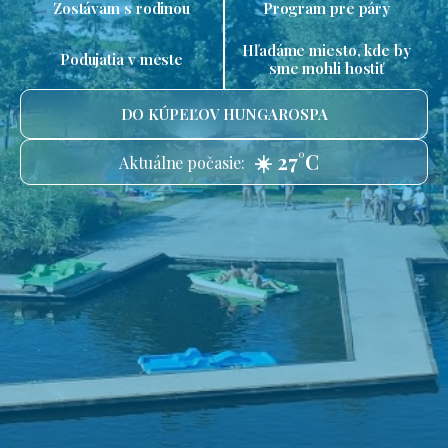
Zostávam s rodinou
Program pre páry
Hľadáme miesto, kde by
Podujatia v meste
sme mohli hostiť
DO KÚPEĽOV HUNGAROSPA
☀️ 27°C
Aktuálne počasie: