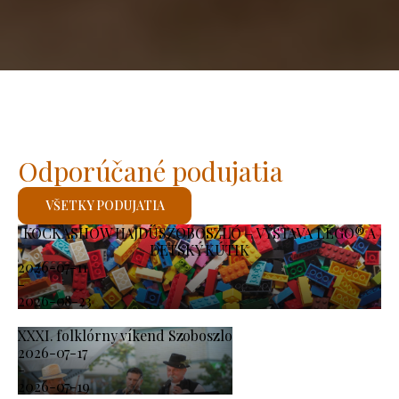
Odporúčané podujatia
VŠETKY PODUJATIA
KOCKASHOW HAJDÚSZOBOSZLÓ – VÝSTAVA LEGO® A
DETSKÝ KÚTIK
2026-07-11
-
2026-08-23
XXXI. folklórny víkend Szoboszlo
2026-07-17
-
2026-07-19