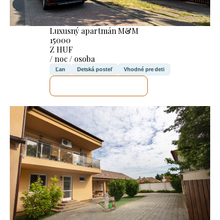
Luxusný apartmán M&M
15000
Z HUF
/ noc / osoba
Ľan
Detská posteľ
Vhodné pre deti
SKONTROLUJEM TO