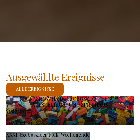
Ausgewählte Ereignisse
ALLE EREIGNISSE
KOCKASHOW HAJDÚSZOBOSZLÓ – LEGO®-
AUSSTELLUNG UND SPIELHAUS
2026-07-11
-
2026-08-23
XXXI. Szoboszloer Folk-Wochenende