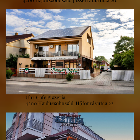
4200 Hajdúszoboszló, József Attila utca 20.
Uhr Cafe Pizzeria
4200 Hajdúszoboszló, Hőforrás utca 22.