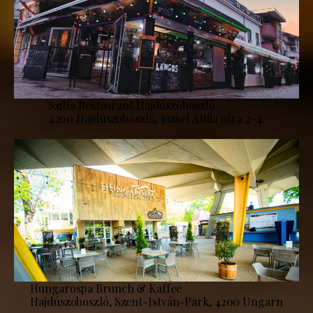
Szilfa Restaurant Hajdúszoboszló
4200 Hajdúszoboszló, József Attila utca 2-4.
Hungarospa Brunch & Kaffee
Hajdúszoboszló, Szent-István-Park, 4200 Ungarn