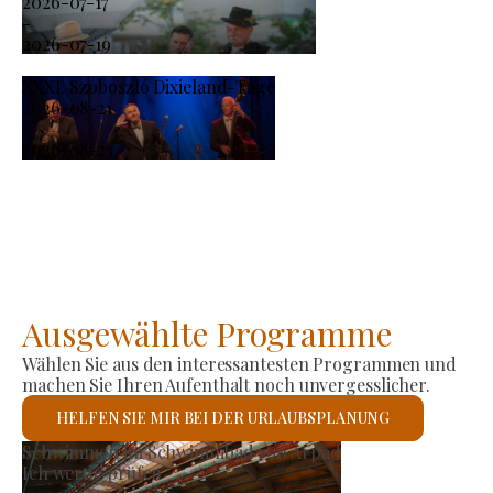
2026-07-17
-
2026-07-19
XXXI. Szoboszló Dixieland-Tage
2026-08-21
-
2026-08-23
Ausgewählte Programme
Wählen Sie aus den interessantesten Programmen und
machen Sie Ihren Aufenthalt noch unvergesslicher.
HELFEN SIE MIR BEI DER URLAUBSPLANUNG
Römisch-katholische Kirche St. László
Ich werde prüfen