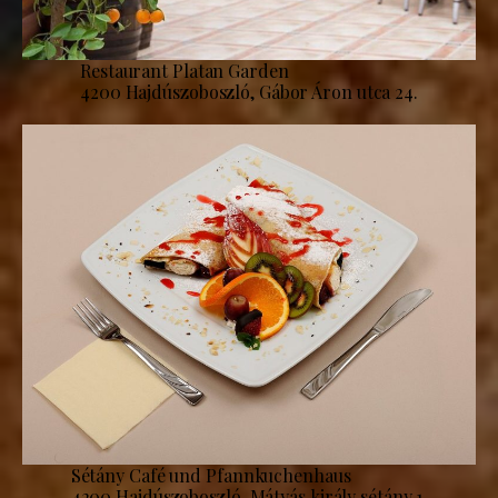
Restaurant Platan Garden
4200 Hajdúszoboszló, Gábor Áron utca 24.
Sétány Café und Pfannkuchenhaus
4200 Hajdúszoboszló, Mátyás király sétány 1.