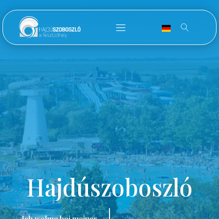
Hajdúszoboszló
Ich wohne bei meiner