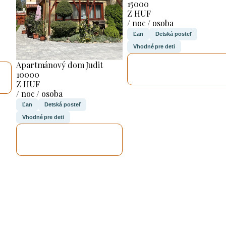
15000
Z HUF
/ noc / osoba
Ľan
Detská posteľ
Vhodné pre deti
SKONTROLUJEM
Apartmánový dom Judit
TO
10000
Z HUF
/ noc / osoba
Ľan
Detská posteľ
Vhodné pre deti
SKONTROLUJEM
TO