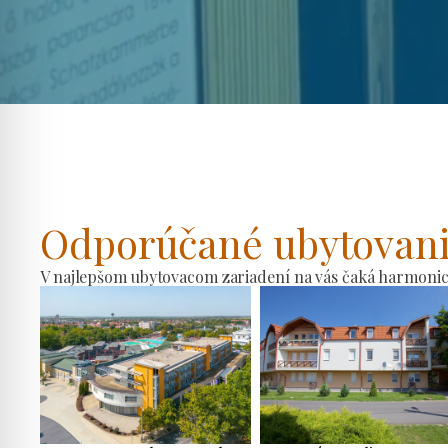
Odporúčané ubytovan
V najlepšom ubytovacom zariadení na vás čaká harmonické