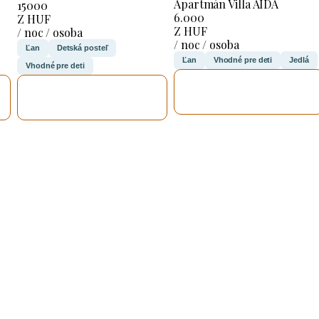
Apartmán Villa AIDA
15000
6.000
Z HUF
Z HUF
/ noc / osoba
/ noc / osoba
Ľan
Detská posteľ
Ľan
Vhodné pre deti
Jedlá
Vhodné pre deti
SKONTROLUJEM
SKONTROLUJEM
TO
TO