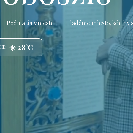
Podujatia v meste
Hľadáme miesto, kde by 
☀️ 28°C
IE: