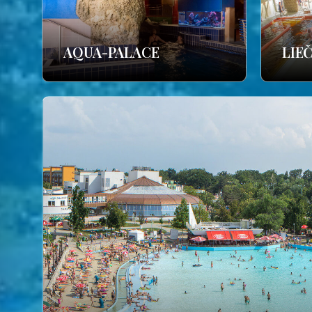
AQUA-PALACE
LIE