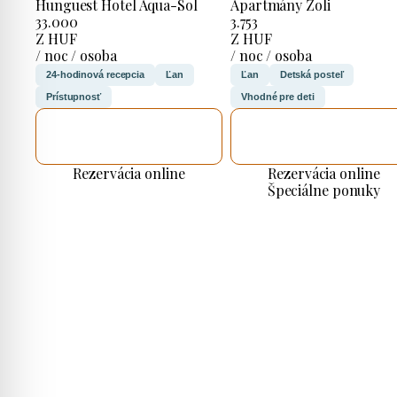
Hunguest Hotel Aqua-Sol
Apartmány Zoli
33.000
3.753
Z HUF
Z HUF
/ noc / osoba
/ noc / osoba
24-hodinová recepcia
Ľan
Ľan
Detská posteľ
Prístupnosť
Vhodné pre deti
SKONTROLUJEM
SKONTROLUJEM
TO
TO
Rezervácia online
Rezervácia online
Špeciálne ponuky