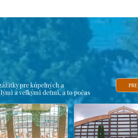
ážitky pre kúpeľných a
PRE
alými a veľkými deťmi, a to počas