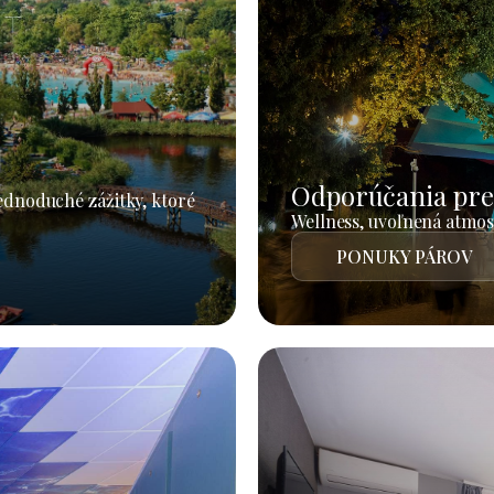
Odporúčania pre
jednoduché zážitky, ktoré
Wellness, uvoľnená atmosf
PONUKY PÁROV