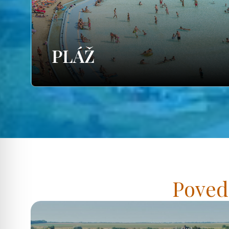
PLÁŽ
Poved