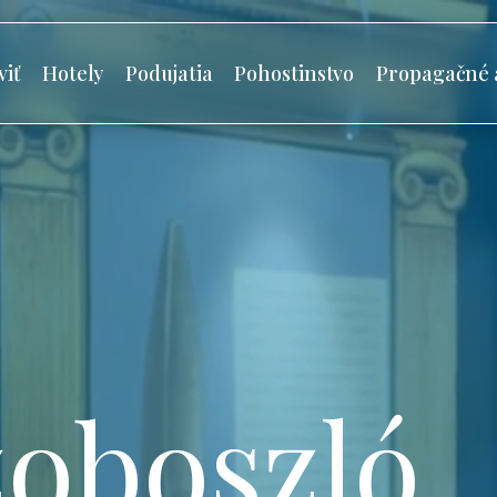
viť
Hotely
Podujatia
Pohostinstvo
Propagačné 
oboszló