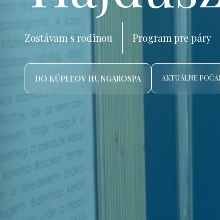
Zostávam s rodinou
Program pre páry
DO KÚPEĽOV HUNGAROSPA
AKTUÁLNE POČAS