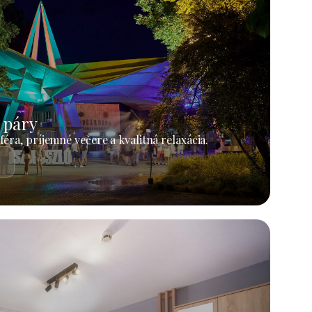
 páry
éra, príjemné večere a kvalitná relaxácia.