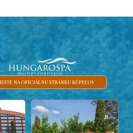
JDITE NA OFICIÁLNU STRÁNKU KÚPEĽOV