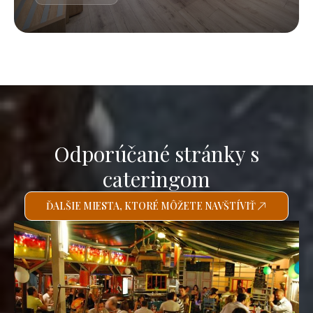
Odporúčané stránky s
cateringom
ĎALŠIE MIESTA, KTORÉ MÔŽETE NAVŠTÍVIŤ