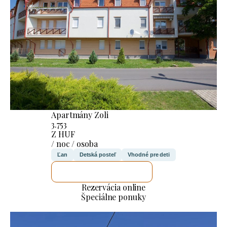
Apartmány Zoli
3.753
Z HUF
/ noc / osoba
Ľan
Detská posteľ
Vhodné pre deti
SKONTROLUJEM TO
Rezervácia online
Špeciálne ponuky