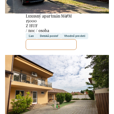
Luxusný apartmán M&M
15000
Z HUF
/ noc / osoba
Ľan
Detská posteľ
Vhodné pre deti
SKONTROLUJEM TO