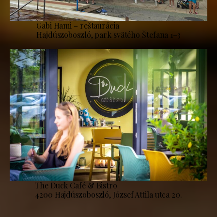
Gabi Hami – reštaurácia
Hajdúszoboszló, park svätého Štefana 1–3
The Duck Café & Bistro
4200 Hajdúszoboszló, József Attila utca 20.