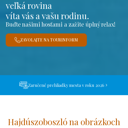
veľká rovina
víta vás a vašu rodinu.
Buďte našimi hosťami a zažite úplný relax!
ZAVOLAJTE NA TOURINFORM
Zaručené prehliadky mesta v roku 2026
Hajdúszoboszló na obrázkoch