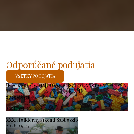
Odporúčané podujatia
VŠETKY PODUJATIA
KOCKASHOW HAJDÚSZOBOSZLÓ – VÝSTAVA LEGO® A
DETSKÝ KÚTIK
2026-07-11
-
2026-08-23
XXXI. folklórny víkend Szoboszlo
2026-07-17
-