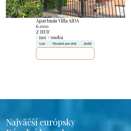
Apartmán Villa AIDA
6.000
Z HUF
/ noc / osoba
Ľan
Vhodné pre deti
Jedlá
SKONTROLUJEM TO
Najväčší európsky