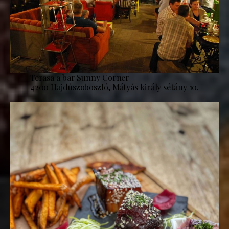
Terasa a bar Sunny Corner
4200 Hajdúszoboszló, Mátyás király sétány 10.