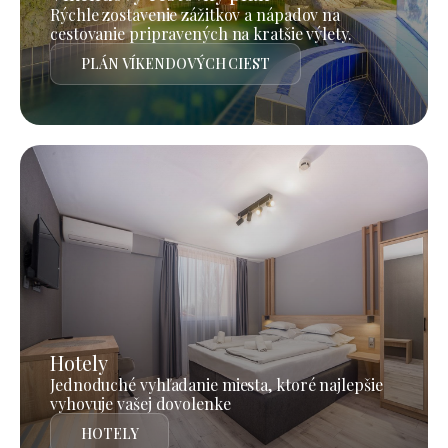
Rýchle zostavenie zážitkov a nápadov na
cestovanie pripravených na kratšie výlety.
PLÁN VÍKENDOVÝCH CIEST
Hotely
Jednoduché vyhľadanie miesta, ktoré najlepšie
vyhovuje vašej dovolenke
HOTELY