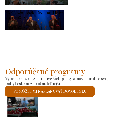
2026-07-19
XXXI. Szoboszló Dixieland Days
2026-08-21
-
2026-08-23
Odporúčané programy
Vyberte si z najzaujímavejších programov a urobte svoj
pobyt ešte nezabudnuteľnejším.
POMÔŽTE MI NAPLÁNOVAŤ DOVOLENKU
Rímskokatolícky kostol svätého Lászlóa
Skontrolujem to