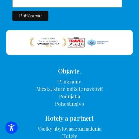
Objavte.
Programy
Miesta, ktoré môžete navštíviť
Podujatia
Pohostinstvo
Hotely a partneri
Všetky ubytovacie zariadenia
VYHĽADÁVANIE UBYTOVANIA
Hotely