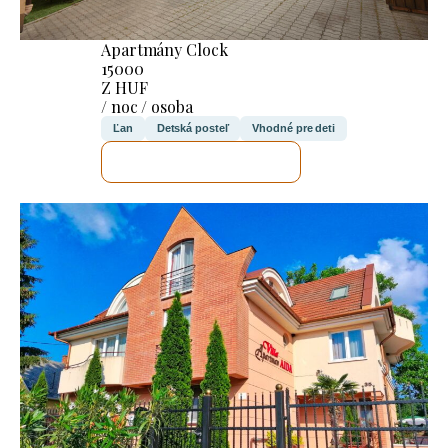
Apartmány Clock
15000
Z HUF
/ noc / osoba
Ľan
Detská posteľ
Vhodné pre deti
SKONTROLUJEM TO