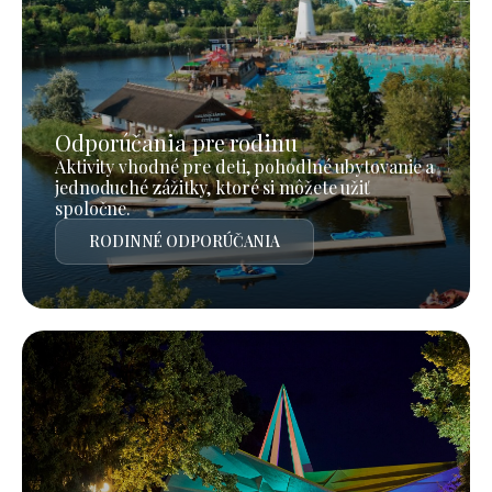
Odporúčania pre rodinu
Aktivity vhodné pre deti, pohodlné ubytovanie a
jednoduché zážitky, ktoré si môžete užiť
spoločne.
RODINNÉ ODPORÚČANIA