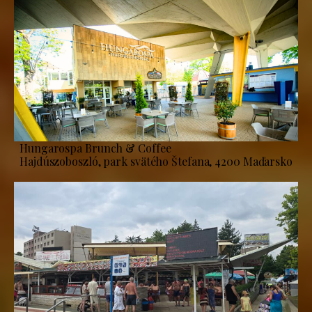
Hungarospa Brunch & Coffee
Hajdúszoboszló, park svätého Štefana, 4200 Maďarsko