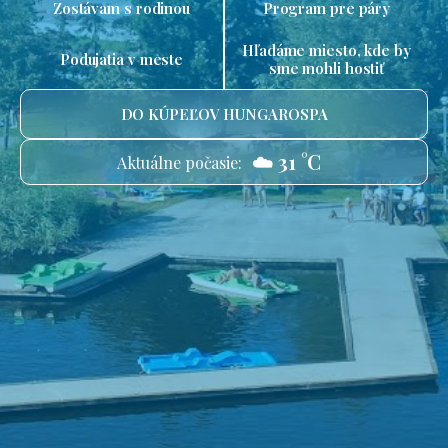
Zostávam s rodinou
Program pre páry
Hľadáme miesto, kde by
Podujatia v meste
sme mohli hostiť
DO KÚPEĽOV HUNGAROSPA
☁️ 31 °C
Aktuálne počasie: