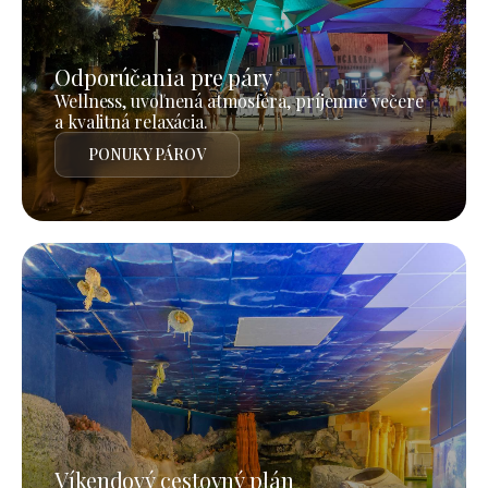
Odporúčania pre páry
Wellness, uvoľnená atmosféra, príjemné večere
a kvalitná relaxácia.
PONUKY PÁROV
Víkendový cestovný plán