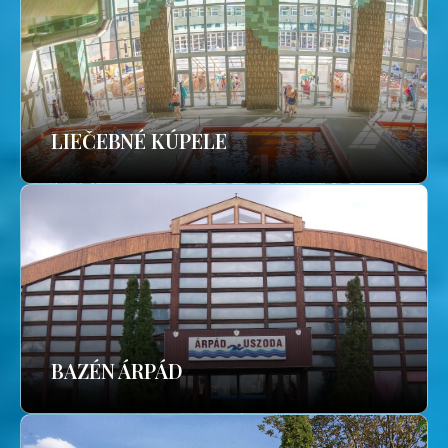
LIEČEBNÉ KÚPELE
BAZÉN ÁRPÁD