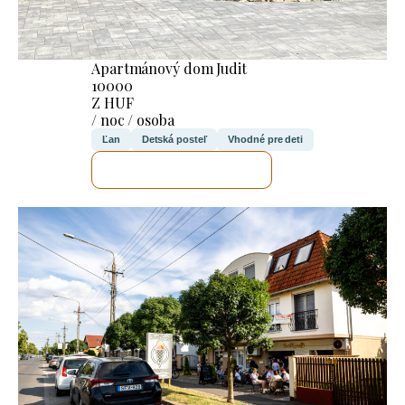
Apartmánový dom Judit
10000
Z HUF
/ noc / osoba
Ľan
Detská posteľ
Vhodné pre deti
SKONTROLUJEM TO