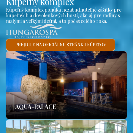
Kúpeľný komplex
Kúpeľný komplex ponúka nezabudnuteľné zážitky pre
kúpeľných a dovolenkových hostí, ako aj pre rodiny s
malými a veľkými deťmi, a to počas celého roka.
PREJDITE NA OFICIÁLNU STRÁNKU KÚPEĽOV
AQUA-PALACE