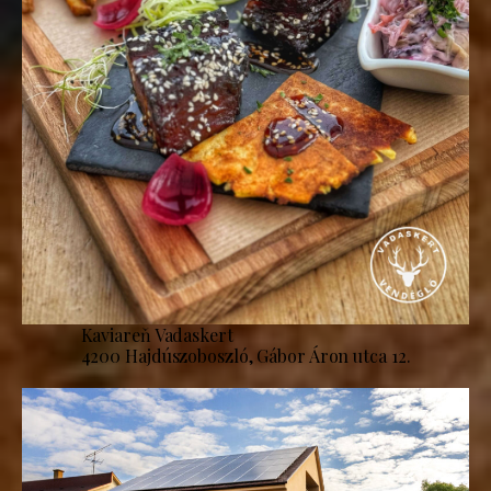
Kaviareň Vadaskert
4200 Hajdúszoboszló, Gábor Áron utca 12.