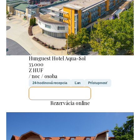
Hunguest Hotel Aqua-Sol
33.000
Z HUF
/ noc / osoba
24-hodinová recepcia
Ľan
Prístupnosť
SKONTROLUJEM TO
Rezervácia online