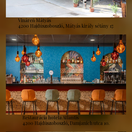
Vináreň Mátyás
4200 Hajdúszoboszló, Mátyás király sétány 17.
Reštaurácia hotela Atlantis
4200 Hajdúszoboszló, Damjanich utca 10.