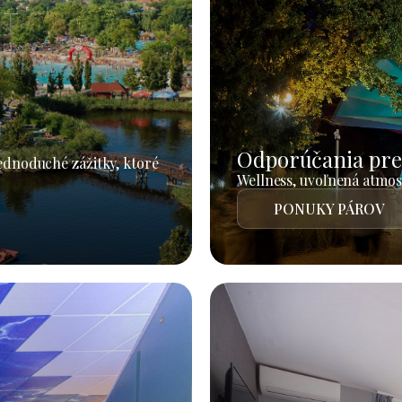
Odporúčania pre
jednoduché zážitky, ktoré
Wellness, uvoľnená atmosf
PONUKY PÁROV