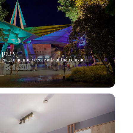
 páry
éra, príjemné večere a kvalitná relaxácia.