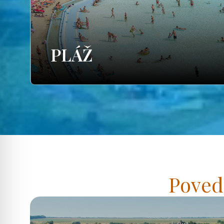
PLÁŽ
Poved