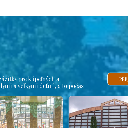
ážitky pre kúpeľných a
PRE
alými a veľkými deťmi, a to počas