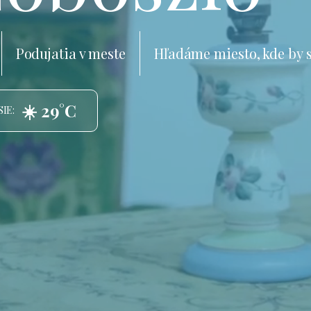
Podujatia v meste
Hľadáme miesto, kde by 
☀️ 29°C
IE: