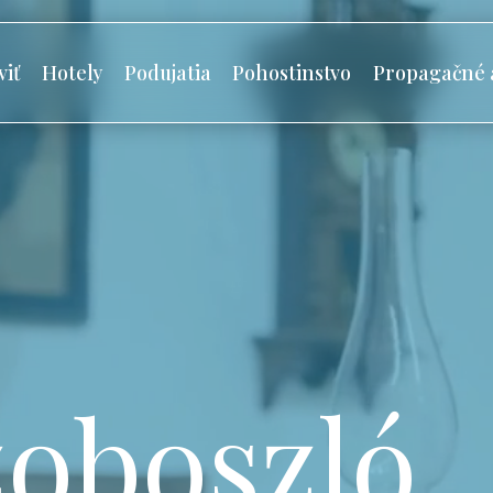
viť
Hotely
Podujatia
Pohostinstvo
Propagačné 
oboszló