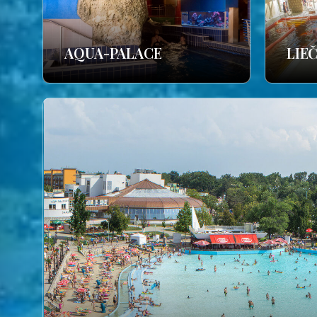
AQUA-PALACE
LIE