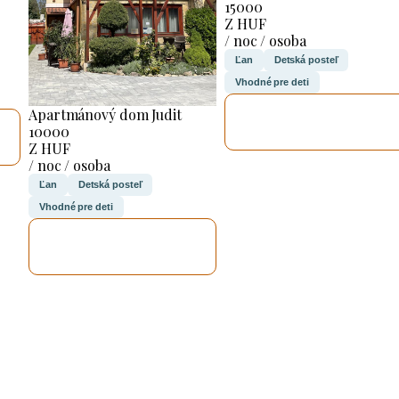
15000
Z HUF
/ noc / osoba
Ľan
Detská posteľ
Vhodné pre deti
SKONTROLUJEM
Apartmánový dom Judit
TO
10000
Z HUF
/ noc / osoba
Ľan
Detská posteľ
Vhodné pre deti
SKONTROLUJEM
TO