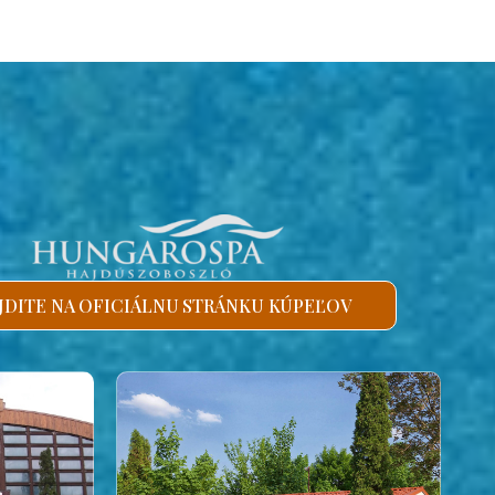
JDITE NA OFICIÁLNU STRÁNKU KÚPEĽOV