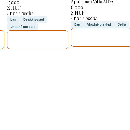
Apartmán Villa AIDA
15000
6.000
Z HUF
Z HUF
/ noc / osoba
/ noc / osoba
Ľan
Detská posteľ
Ľan
Vhodné pre deti
Jedlá
Vhodné pre deti
SKONTROLUJEM
SKONTROLUJEM
TO
TO