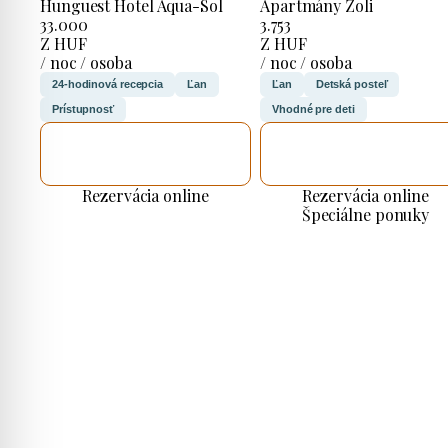
Hunguest Hotel Aqua-Sol
Apartmány Zoli
33.000
3.753
Z HUF
Z HUF
/ noc / osoba
/ noc / osoba
24-hodinová recepcia
Ľan
Ľan
Detská posteľ
Prístupnosť
Vhodné pre deti
SKONTROLUJEM
SKONTROLUJEM
TO
TO
Rezervácia online
Rezervácia online
Špeciálne ponuky