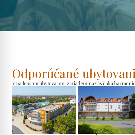
Odporúčané ubytovan
V najlepšom ubytovacom zariadení na vás čaká harmonické