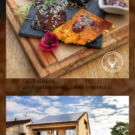
Café Vadaskert
4200 Hajdúszoboszló, Gábor Áron utca 12.