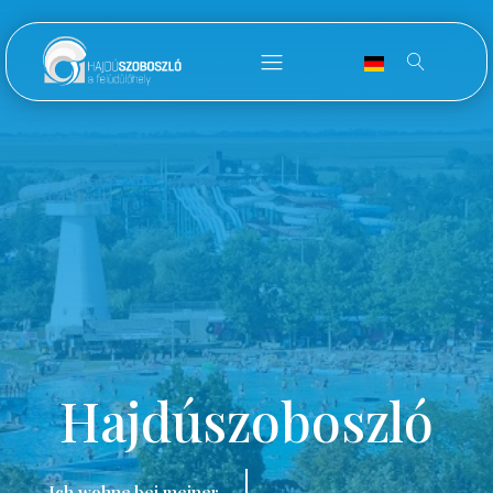
Hajdúszoboszló
Ich wohne bei meiner