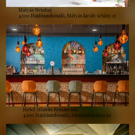
Mátyás Weinbar
4200 Hajdúszoboszló, Mátyás király sétány 17.
Hotel Atlantis Restaurant
4200 Hajdúszoboszló, Damjanich utca 10.