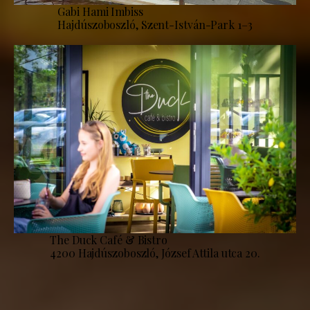
Gabi Hami Imbiss
Hajdúszoboszló, Szent-István-Park 1–3
The Duck Café & Bistro
4200 Hajdúszoboszló, József Attila utca 20.