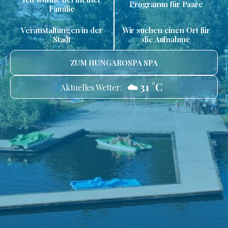
Programm für Paare
Familie
Veranstaltungen in der
Wir suchen einen Ort für
Stadt
die Aufnahme
ZUM HUNGAROSPA SPA
☁️ 31 °C
Aktuelles Wetter: