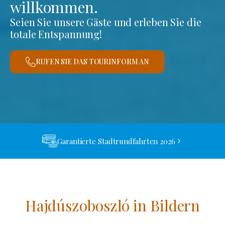
willkommen.
Seien Sie unsere Gäste und erleben Sie die
totale Entspannung!
RUFEN SIE DAS TOURINFORM AN
Garantierte Stadtrundfahrten 2026
Hajdúszoboszló in Bildern