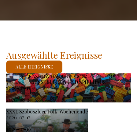
Ausgewählte Ereignisse
ALLE EREIGNISSE
KOCKASHOW HAJDÚSZOBOSZLÓ – LEGO®-
AUSSTELLUNG UND SPIELHAUS
2026-07-11
-
2026-08-23
XXXI. Szoboszloer Folk-Wochenende
2026-07-17
-
2026-07-19