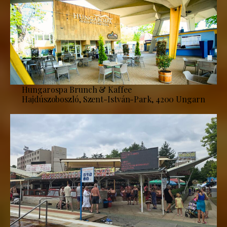
Hungarospa Brunch & Kaffee
Hajdúszoboszló, Szent-István-Park, 4200 Ungarn