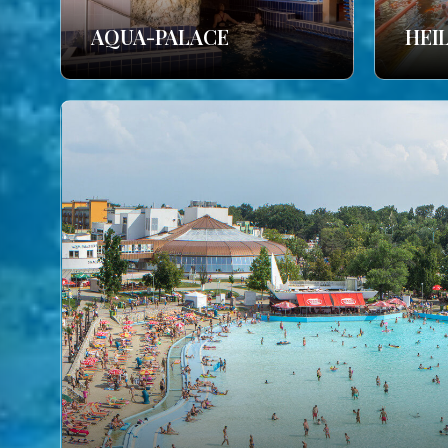
AQUA-PALACE
HEI