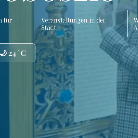
 für
Veranstaltungen in der
W
Stadt
A
🌙 24 °C