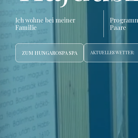
Ich wohne bei meiner
Programm
Familie
Paare
ZUM HUNGAROSPA SPA
AKTUELLES WETTER: