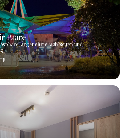
r Paare
mosphäre, angenehme Mahlzeiten und
g.
TE