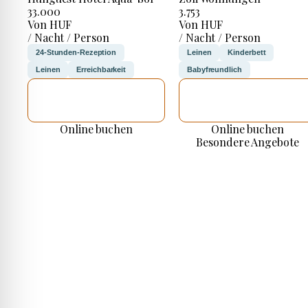
33.000
3.753
Von HUF
Von HUF
/ Nacht / Person
/ Nacht / Person
24-Stunden-Rezeption
Leinen
Kinderbett
Leinen
Erreichbarkeit
Babyfreundlich
ICH WERDE
ICH WERDE
PRÜFEN
PRÜFEN
Online buchen
Online buchen
Besondere Angebote