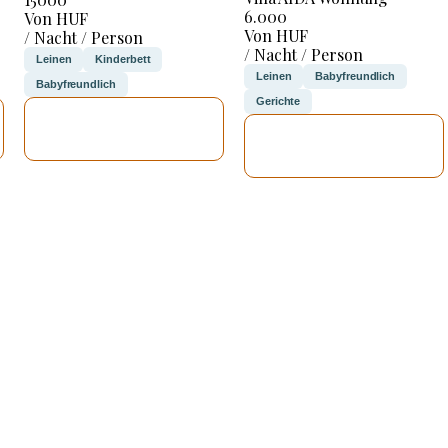
6.000
Von HUF
Von HUF
/ Nacht / Person
/ Nacht / Person
Leinen
Kinderbett
Leinen
Babyfreundlich
Babyfreundlich
Gerichte
ICH WERDE
ICH WERDE
PRÜFEN
PRÜFEN