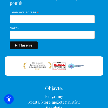
ponúk!
*
E-mailová adresa
Názov
Objavte.
Programy
VYHĽADÁVANIE UBYTOVANIA
Miesta, ktoré môžete navštíviť
Podujatia