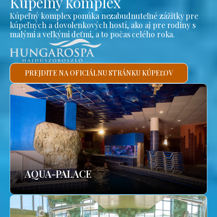
Kúpeľný komplex
Kúpeľný komplex ponúka nezabudnuteľné zážitky pre
kúpeľných a dovolenkových hostí, ako aj pre rodiny s
malými a veľkými deťmi, a to počas celého roka.
PREJDITE NA OFICIÁLNU STRÁNKU KÚPEĽOV
AQUA-PALACE