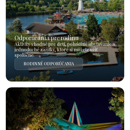
Odporúčania pre rodinu
Aktivity vhodné pre deti, pohodlné ubytovanie a
jednoduché zážitky, ktoré si môžete užiť
spoločne.
RODINNÉ ODPORÚČANIA