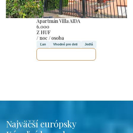
Apartmán Villa AIDA
6.000
Z HUF
/ noc / osoba
Ľan
Vhodné pre deti
Jedlá
SKONTROLUJEM TO
Najväčší európsky