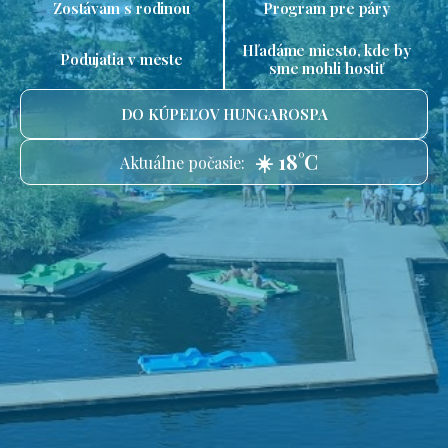
Zostávam s rodinou
Program pre páry
Hľadáme miesto, kde by
Podujatia v meste
sme mohli hostiť
DO KÚPEĽOV HUNGAROSPA
☀️ 18°C
Aktuálne počasie: