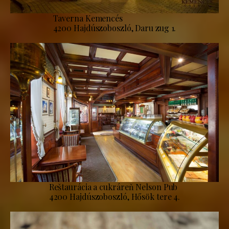
Taverna Kemencés
4200 Hajdúszoboszló, Daru zug 1.
Reštaurácia a cukráreň Nelson Pub
4200 Hajdúszoboszló, Hősök tere 4.