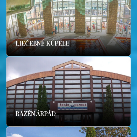
LIEČEBNÉ KÚPELE
BAZÉN ÁRPÁD