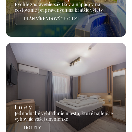
Rýchle zostavenie zážitkov a nápadov na
cestovanie pripravených na kratšie výlety.
PLÁN VÍKENDOVÝCH CIEST
Hotely
Jednoduché vyhľadanie miesta, ktoré najlepšie
vyhovuje vašej dovolenke
HOTELY