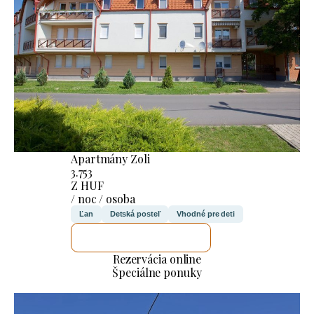
Apartmány Zoli
3.753
Z HUF
/ noc / osoba
Ľan
Detská posteľ
Vhodné pre deti
SKONTROLUJEM TO
Rezervácia online
Špeciálne ponuky