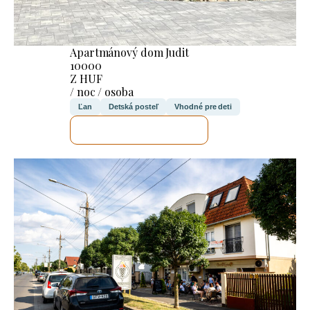
Apartmánový dom Judit
10000
Z HUF
/ noc / osoba
Ľan
Detská posteľ
Vhodné pre deti
SKONTROLUJEM TO