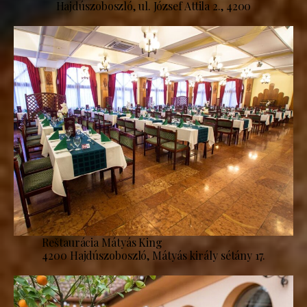
Hajdúszoboszló, ul. József Attila 2., 4200
Reštaurácia Mátyás King
4200 Hajdúszoboszló, Mátyás király sétány 17.