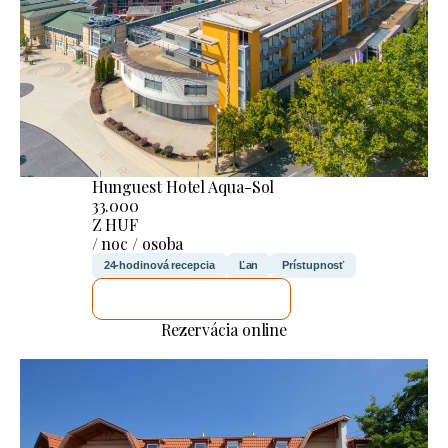
Hunguest Hotel Aqua-Sol
33.000
Z HUF
/ noc / osoba
24-hodinová recepcia
Ľan
Prístupnosť
SKONTROLUJEM TO
Rezervácia online