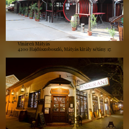
Vináreň Mátyás
4200 Hajdúszoboszló, Mátyás király sétány 17.