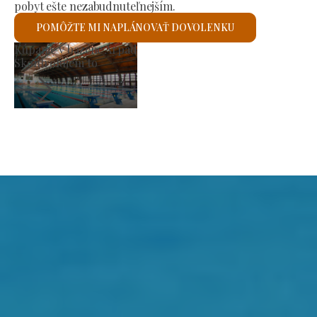
pobyt ešte nezabudnuteľnejším.
POMÔŽTE MI NAPLÁNOVAŤ DOVOLENKU
ov
Rímskokatolíck
em to
Skontrolujem 