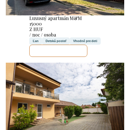
Luxusný apartmán M&M
15000
Z HUF
/ noc / osoba
Ľan
Detská posteľ
Vhodné pre deti
SKONTROLUJEM TO