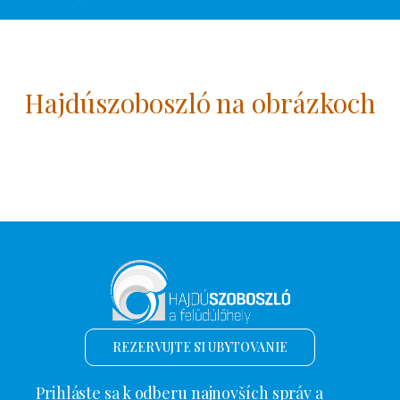
Hajdúszoboszló na obrázkoch
REZERVUJTE SI UBYTOVANIE
Prihláste sa k odberu najnovších správ a