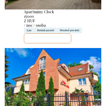
Apartmány Clock
15000
Z HUF
/ noc / osoba
Ľan
Detská posteľ
Vhodné pre deti
SKONTROLUJEM TO