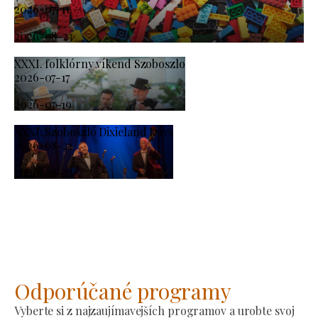
2026-07-11
-
2026-08-23
XXXI. folklórny víkend Szoboszlo
2026-07-17
-
2026-07-19
XXXI. Szoboszló Dixieland Days
2026-08-21
-
2026-08-23
Odporúčané programy
Vyberte si z najzaujímavejších programov a urobte svoj