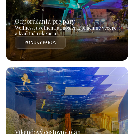
Odporúčania pre páry
Wellness, uvoľnená atmosféra, príjemné večere
a kvalitná relaxácia.
PONUKY PÁROV
Víkendový cestovný plán