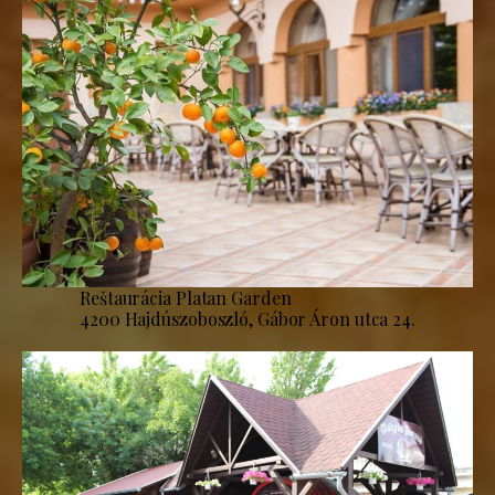
Reštaurácia Platan Garden
4200 Hajdúszoboszló, Gábor Áron utca 24.