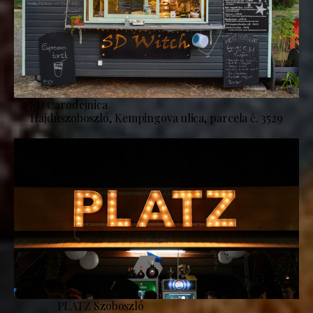
SD Čarodejnica
Hajdúszoboszló, Kempingova ulica, parcela č. 3529
PLATZ Szoboszló