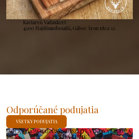
Kaviareň Vadaskert
4200 Hajdúszoboszló, Gábor Áron utca 12.
Odporúčané podujatia
VŠETKY PODUJATIA
KOCKASHOW HAJDÚSZOBOSZLÓ – VÝSTAVA LEGO® A
DETSKÝ KÚTIK