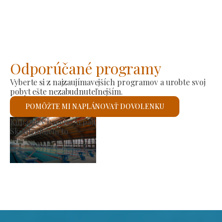
Odporúčané programy
Vyberte si z najzaujímavejších programov a urobte svoj
pobyt ešte nezabudnuteľnejším.
POMÔŽTE MI NAPLÁNOVAŤ DOVOLENKU
ov
Rímskokatolíck
em to
Skontrolujem 