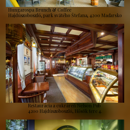
Hungarospa Brunch & Coffee
Hajdúszoboszló, park svätého Štefana, 4200 Maďarsko
Reštaurácia a cukráreň Nelson Pub
4200 Hajdúszoboszló, Hősök tere 4.