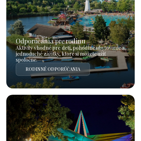
Odporúčania pre rodinu
Aktivity vhodné pre deti, pohodlné ubytovanie a
jednoduché zážitky, ktoré si môžete užiť
spoločne.
RODINNÉ ODPORÚČANIA