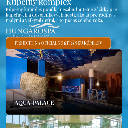
Kúpeľný komplex
Kúpeľný komplex ponúka nezabudnuteľné zážitky pre
kúpeľných a dovolenkových hostí, ako aj pre rodiny s
malými a veľkými deťmi, a to počas celého roka.
PREJDITE NA OFICIÁLNU STRÁNKU KÚPEĽOV
AQUA-PALACE