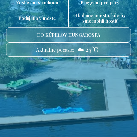
Zostávam s rodinou
Program pre páry
Hľadáme miesto, kde by
Podujatia v meste
sme mohli hostiť
DO KÚPEĽOV HUNGAROSPA
☁️ 27°C
Aktuálne počasie: