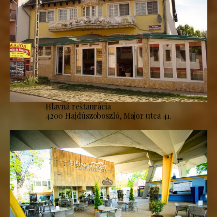
Hlavná reštaurácia
4200 Hajdúszoboszló, Major utca 41.