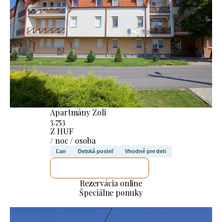
Apartmány Zoli
3.753
Z HUF
/ noc / osoba
Ľan
Detská posteľ
Vhodné pre deti
SKONTROLUJEM TO
Rezervácia online
Špeciálne ponuky