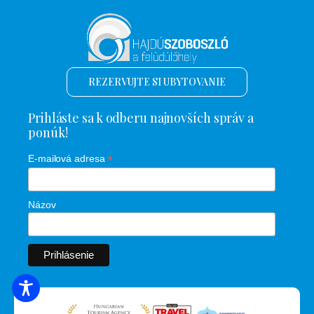
REZERVUJTE SI UBYTOVANIE
Prihláste sa k odberu najnovších správ a
ponúk!
*
E-mailová adresa
Názov
VYHĽADÁVANIE UBYTOVANIA