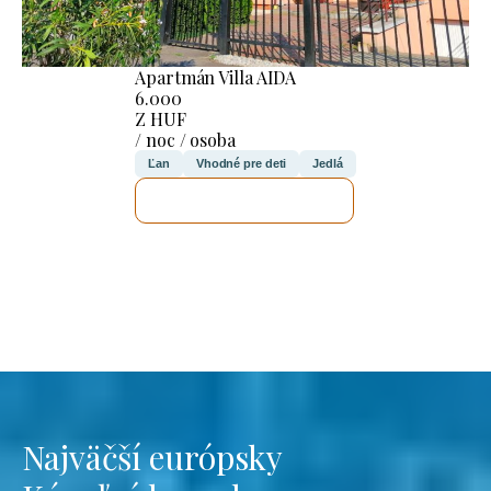
Apartmán Villa AIDA
6.000
Z HUF
/ noc / osoba
Ľan
Vhodné pre deti
Jedlá
SKONTROLUJEM TO
Najväčší európsky