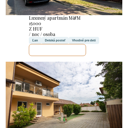
Luxusný apartmán M&M
15000
Z HUF
/ noc / osoba
Ľan
Detská posteľ
Vhodné pre deti
SKONTROLUJEM TO