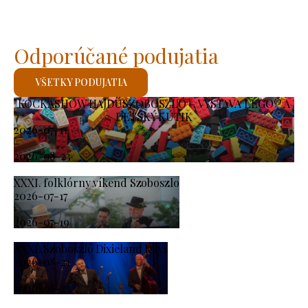
Odporúčané podujatia
VŠETKY PODUJATIA
KOCKASHOW HAJDÚSZOBOSZLÓ – VÝSTAVA LEGO® A
DETSKÝ KÚTIK
2026-07-11
-
2026-08-23
XXXI. folklórny víkend Szoboszlo
2026-07-17
-
2026-07-19
XXXI. Szoboszló Dixieland Days
2026-08-21
-
2026-08-23