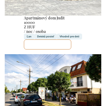
Apartmánový dom Judit
10000
Z HUF
/ noc / osoba
Ľan
Detská posteľ
Vhodné pre deti
SKONTROLUJEM TO