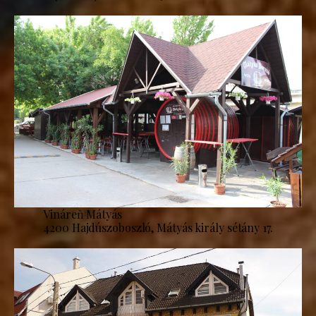
Vináreň Mátyás
4200 Hajdúszoboszló, Mátyás király sétány 17.