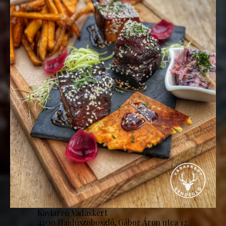
Kaviareň Vadaskert
4200 Hajdúszoboszló, Gábor Áron utca 12.