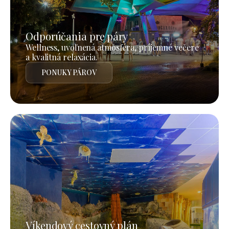
Odporúčania pre páry
Wellness, uvoľnená atmosféra, príjemné večere
a kvalitná relaxácia.
PONUKY PÁROV
Víkendový cestovný plán