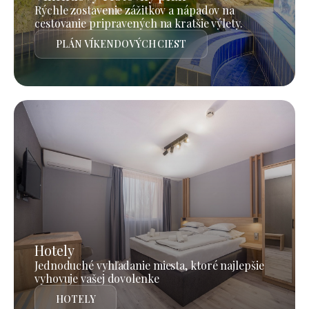
Rýchle zostavenie zážitkov a nápadov na
cestovanie pripravených na kratšie výlety.
PLÁN VÍKENDOVÝCH CIEST
Hotely
Jednoduché vyhľadanie miesta, ktoré najlepšie
vyhovuje vašej dovolenke
HOTELY