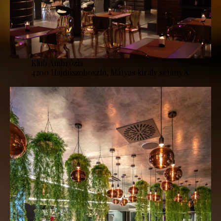
Klub Ambrózia
4200 Hajdúszoboszló, Mátyás király sétány 8.