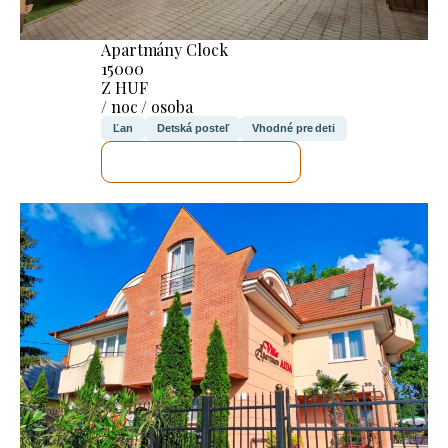
Apartmány Clock
15000
Z HUF
/ noc / osoba
Ľan
Detská posteľ
Vhodné pre deti
SKONTROLUJEM TO