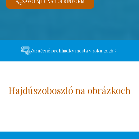
ZAVOLAJTE NA TOURINFORM
Zaručené prehliadky mesta v roku 2026
Hajdúszoboszló na obrázkoch