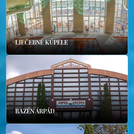
LIEČEBNÉ KÚPELE
BAZÉN ÁRPÁD