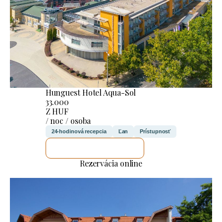
Hunguest Hotel Aqua-Sol
33.000
Z HUF
/ noc / osoba
24-hodinová recepcia
Ľan
Prístupnosť
SKONTROLUJEM TO
Rezervácia online