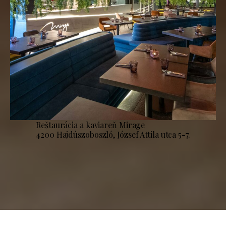
Reštaurácia a kaviareň Mirage
4200 Hajdúszoboszló, József Attila utca 5-7.