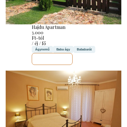
Hajdu Apartman
3.000
Ft-tól
/ éj / fő
Ágynemű
Baba ágy
Bababarát
MEGNÉZEM