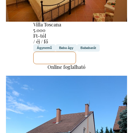
Villa Toscana
5.000
Ft-tól
/ éj / fő
Ágynemű
Baba ágy
Bababarát
MEGNÉZEM
Online foglalható