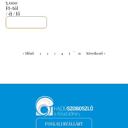
5.000
Ft-tól
/ éj / fő
MEGNÉZEM
...
« Előző
1
2
3
4
5
11
Következő »
FOGLALJ SZÁLLÁST