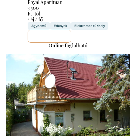
Royal Apartman
3.500
Ft-tól
/ éj / fő
Ágynemű
Edények
Elektromos tűzhely
MEGNÉZEM
Online foglalható