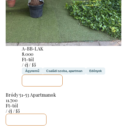
A-BB-LAK
8.000
Ft-tól
/ éj / fő
Ágynemű
Családi szoba, apartman
Edények
MEGNÉZEM
Bródy 51-53 Apartmanok
11.700
Ft-tól
/ éj / fő
MEGNÉZEM