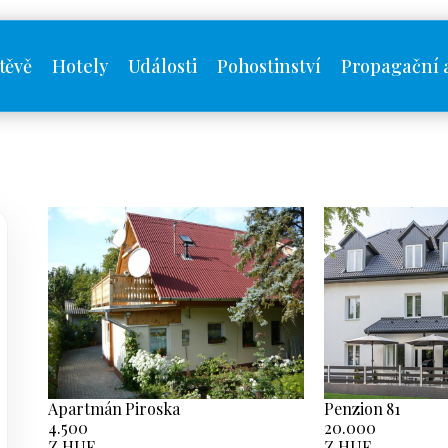
těvě
Hotely
Události
Pohostinství
Propagační 
Apartmán Piroska
Penzion 81
4.500
20.000
Z HUF
Z HUF