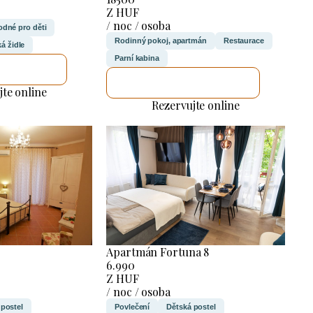
Z HUF
/ noc / osoba
dné pro děti
Rodinný pokoj, apartmán
Restaurace
á židle
Parní kabina
UJI TO
ZKONTROLUJI TO
jte online
Rezervujte online
Apartmán Fortuna 8
6.990
Z HUF
/ noc / osoba
Povlečení
Dětská postel
 postel