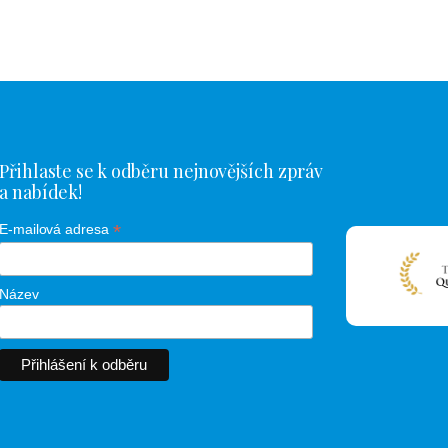
Přihlaste se k odběru nejnovějších zpráv
a nabídek!
*
E-mailová adresa
Název