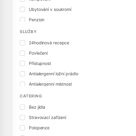
Ubytování v soukromí
Penzion
Penzion
SLUŽBY
24hodinová recepce
Povlečení
Přístupnost
Antialergenní ložní prádlo
Antialergenní místnost
Elektrická přípojka
CATERING
Stolní tenis
Bez jídla
Dětská postel
Stravovací zařízení
Vhodné pro děti
Polopenze
Dětská židlička, vysoká židle