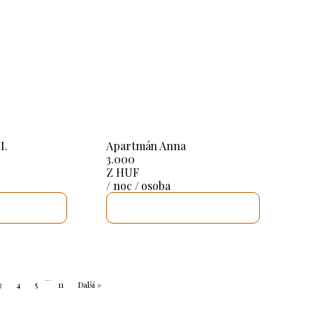
I.
Apartmán Anna
3.000
Z HUF
/ noc / osoba
UJI TO
ZKONTROLUJI TO
...
3
4
5
11
Další »