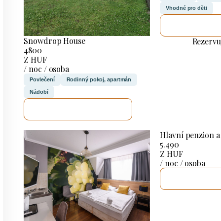
Vhodné pro děti
ZKONTROL
Snowdrop House
Rezervu
4800
Z HUF
/ noc / osoba
Povlečení
Rodinný pokoj, apartmán
Nádobí
ZKONTROLUJI TO
Hlavní penzion a
5.490
Z HUF
/ noc / osoba
ZKONTROL