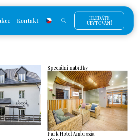
HLEDÁTE
akce
Kontakt
UBYTOVÁNÍ
Speciální nabídky
Park Hotel Ambrozia
18500