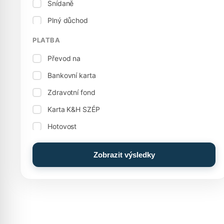
Snídaně
Krytý bazén
Plný důchod
Kulečník
Vegetariánská kuchyně
PLATBA
Bowling
Převod na
Rodinný pokoj, apartmán
Bankovní karta
Stolní fotbal / stolní fotbal
Zdravotní fond
Skladování balíků
Karta K&H SZÉP
Kuřácké pokoje
Hotovost
Nádobí
Hotovost: Euro (€)
Ostatní služby
Zobrazit výsledky
Karta MKB SZÉP
Elektrický sporák
Průkaz OTP SZÉP
Potraviny
Zážitkový bazén
Dobrodružný bazén