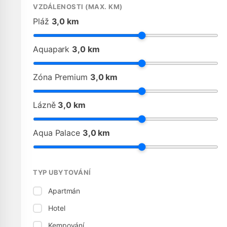
VZDÁLENOSTI (MAX. KM)
Pláž
3,0 km
Aquapark
3,0 km
Zóna Premium
3,0 km
Lázně
3,0 km
Aqua Palace
3,0 km
TYP UBYTOVÁNÍ
Apartmán
Hotel
Kempování