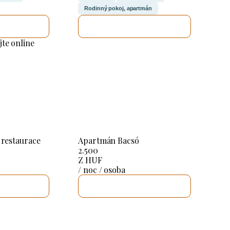
Rodinný pokoj, apartmán
ZKONTROLUJI TO
UJI TO
jte online
 restaurace
Apartmán Bacsó
2.500
Z HUF
/ noc / osoba
UJI TO
ZKONTROLUJI TO