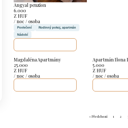
Angyal penzion
6.000
Z HUF
/ noc / osoba
Povlečení
Rodinný pokoj, apartmán
Nádobí
ZKONTROLUJI TO
Magdaléna Apartmány
Apartmán Ilona I
25.000
5.000
Z HUF
Z HUF
/ noc / osoba
/ noc / osoba
ZKONTROLUJI TO
ZKONTROL
« Předchozí
1
2