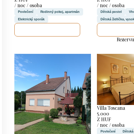
/ noc / osoba
/ noc / osoba
Povlečení
Rodinný pokoj, apartmán
Dětská postel
Vho
Elektrický sporák
Dětská židlička, vysok
ZKONTROLUJI TO
ZKONTROL
Rezervu
Villa Toscana
5.000
Z HUF
/ noc / osoba
Povlečení
Dětská